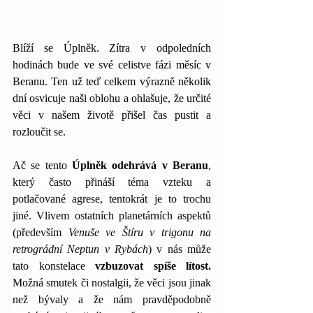
Blíží se Úplněk. Zítra v odpoledních 
hodinách bude ve své celistve fázi měsíc v 
Beranu. Ten už teď celkem výrazně několik 
dní osvicuje naši oblohu a ohlašuje, že určité 
věci v našem životě přišel čas pustit a 
rozloučit se.
Ač 
se tento 
Úplněk odehrává v Beranu
, 
který často přináší téma vzteku a 
potlačované agrese, tentokrát je to trochu 
jiné. Vlivem ostatních planetárních aspektů 
(především 
Venuše ve Štíru v trigonu na 
retrográdní Neptun v Rybách
) v nás může 
tato konstelace 
vzbuzovat spíše lítost.
Možná smutek či nostalgii, že věci jsou jinak 
než bývaly a že nám pravděpodobně 