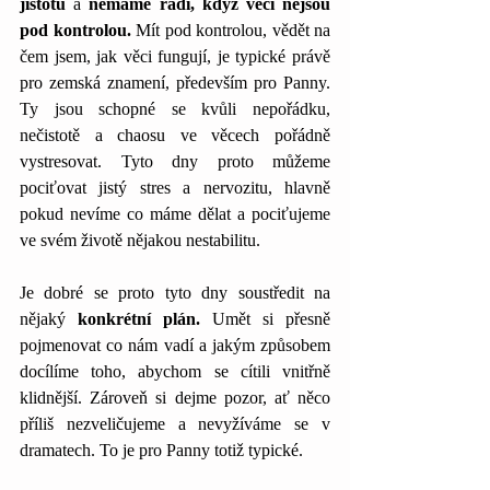
jistotu
 a 
nemáme rádi, když věci nejsou 
pod kontrolou. 
Mít pod kontrolou, vědět na 
čem jsem, jak věci fungují, je typické právě 
pro zemská znamení, především pro Panny. 
Ty jsou schopné se kvůli nepořádku, 
nečistotě a chaosu ve věcech pořádně 
vystresovat. Tyto dny proto můžeme 
pociťovat jistý stres a nervozitu, hlavně 
pokud nevíme co máme dělat a pociťujeme 
ve svém životě nějakou nestabilitu. 
Je dobré se proto tyto dny soustředit na 
nějaký 
konkrétní plán.
 Umět si přesně 
pojmenovat co nám vadí a jakým způsobem 
docílíme toho, abychom se cítili vnitřně 
klidnější. Zároveň si dejme pozor, ať něco 
příliš nezveličujeme a nevyžíváme se v 
dramatech. To je pro Panny totiž typické. 