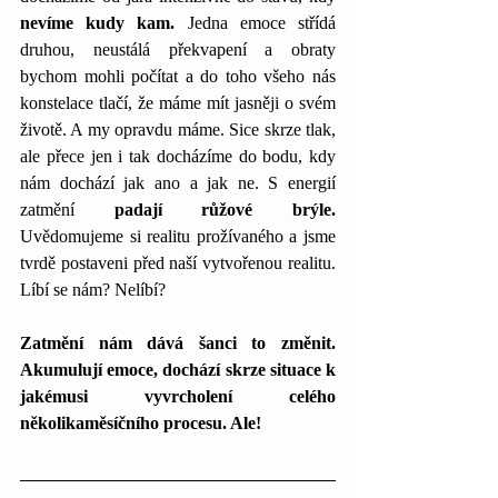
nevíme kudy kam. 
Jedna emoce střídá 
druhou, neustálá překvapení a obraty 
bychom mohli počítat a do toho všeho nás 
konstelace tlačí, že máme mít jasněji o svém 
životě. A my opravdu máme. Sice skrze tlak, 
ale přece jen i tak docházíme do bodu, kdy 
nám dochází jak ano a jak ne. S energií 
zatmění 
padají růžové brýle.
Uvědomujeme si realitu prožívaného a jsme 
tvrdě postaveni před naší vytvořenou realitu. 
Líbí se nám? Nelíbí?
Zatmění nám dává šanci to změnit. 
Akumulují emoce, dochází skrze situace k 
jakémusi vyvrcholení celého 
několikaměsíčního procesu. Ale!