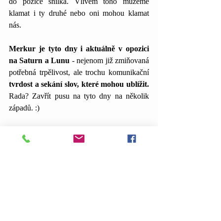
do pozice snílka. Vlivem toho můžeme 
klamat i ty druhé nebo oni mohou klamat 
nás.
Merkur je tyto dny i aktuálně v opozici 
na Saturn a Lunu
 - nejenom již zmiňovaná 
potřebná trpělivost, ale trochu komunikační 
tvrdost a sekání slov, které mohou ublížit. 
Rada? Zavřít pusu na tyto dny na několik 
západů. :)
Hezký Úplněk a zatmění!
Autor: Tereza
Planetární konstelace