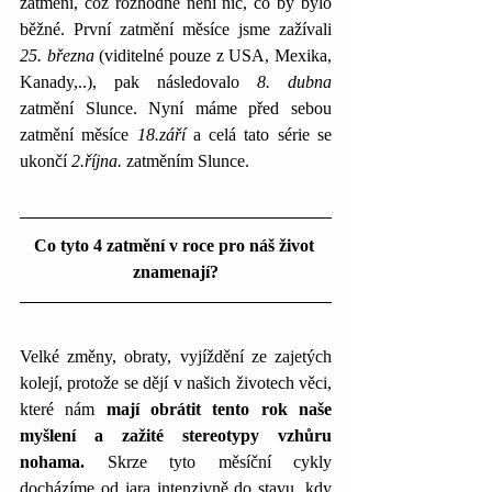
zatmění, což rozhodně není nic, co by bylo 
běžné. První zatmění měsíce jsme zažívali 
25. března
 (viditelné pouze z USA, Mexika, 
Kanady,..), pak následovalo 
8. dubna 
zatmění Slunce. Nyní máme před sebou 
zatmění měsíce 
18.září
 a celá tato série se 
ukončí
 2.října.
 zatměním Slunce. 
Co tyto 4 zatmění v roce pro náš život 
znamenají?
Velké změny, obraty, vyjíždění ze zajetých 
kolejí, protože se dějí v našich životech věci, 
které nám 
mají obrátit tento rok naše 
myšlení a zažité stereotypy vzhůru 
nohama.
 Skrze tyto měsíční cykly 
docházíme od jara intenzivně do stavu, kdy 