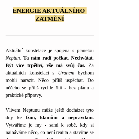
ENERGIE AKTUÁLNÍHO 
ZATMĚNÍ
Aktuální konstelace je spojena s planetou 
Neptun.
Ta nám radí počkat. Nechvátat. 
Být více trpěliví, vše má svůj čas.
 Za 
aktuálních konstelací s 
Uranem
 bychom 
mohli narazit. Něco příliš uspěchat. Do 
něčeho se příliš rychle řítit - bez plánu a 
praktické přípravy. 
Vlivem Neptunu může ještě docházet tyto 
dny ke 
lžím, klamům a nepravdám.
Vytváříme je my - sami k sobě, kdy si 
nalháváme něco, co není realita a stavíme se 