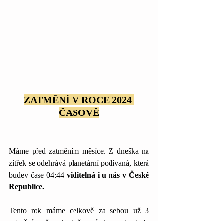
ZATMĚNÍ V ROCE 2024 
ČASOVĚ
Máme před zatměním měsíce. Z dneška na 
zítřek se odehrává planetární podívaná, která 
budev čase 04:44 
viditelná i u nás v České 
Republice.
Tento rok máme celkově za sebou už 3 