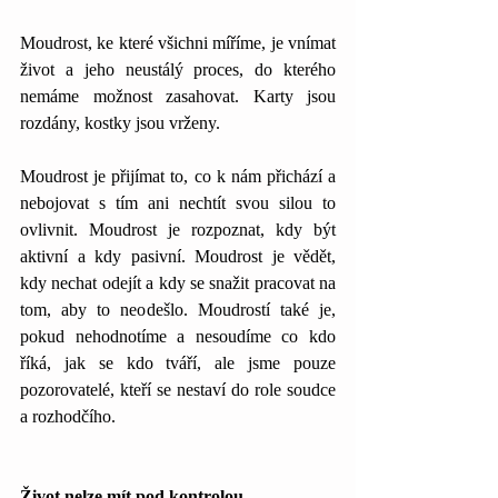
Moudrost, ke které všichni míříme, je vnímat 
život a jeho neustálý proces, do kterého 
nemáme možnost zasahovat. Karty jsou 
rozdány, kostky jsou vrženy. 
Moudrost je přijímat to, co k nám přichází a 
nebojovat s tím ani nechtít svou silou to 
ovlivnit. Moudrost je rozpoznat, kdy být 
aktivní a kdy pasivní. Moudrost je vědět, 
kdy nechat odejít a kdy se snažit pracovat na 
tom, aby to neodešlo. Moudrostí také je, 
pokud nehodnotíme a nesoudíme co kdo 
říká, jak se kdo tváří, ale jsme pouze 
pozorovatelé, kteří se nestaví do role soudce 
a rozhodčího. 
Život nelze mít pod kontrolou. 