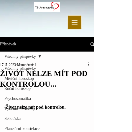
Příspěvek
Všechny příspěvky
17. 5. 2023
Minut čtení: 1
Všechny příspěvky
ŽIVOT NELZE MÍT POD
Měsíční horoskop
KONTROLOU...
Roční horoskop
Psychosomatika
Život nelze mít pod kontrolou.
Týdenní horoskop
Sebeláska
Planetární konstelace