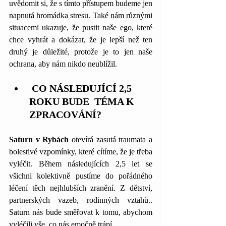
uvědomit si, že s tímto přístupem budeme jen 
napnutá hromádka stresu. Také nám různými 
situacemi ukazuje, že pustit naše ego, které 
chce vyhrát a dokázat, že je lepší než ten 
druhý je důležité, protože je to jen naše 
ochrana, aby nám nikdo neublížil.
 CO NÁSLEDUJÍCÍ 2,5 
ROKU BUDE  TÉMA K 
ZPRACOVÁNÍ?
Saturn v Rybách
 otevírá zasutá traumata a 
bolestivé vzpomínky, které cítíme, že je třeba 
vyléčit. Během následujících 2,5 let se 
všichni kolektivně pustíme do pořádného 
léčení těch nejhlubších zranění. Z dětství, 
partnerských vazeb, rodinných vztahů.. 
Saturn nás bude směřovat k tomu, abychom 
vyléčili vše, co nás emočně trápí.