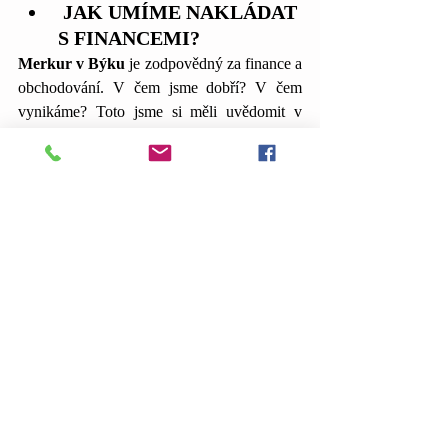
 JAK UMÍME NAKLÁDAT 
S FINANCEMI?
Merkur v Býku 
je zodpovědný za finance a 
obchodování. V čem jsme dobří? V čem 
vynikáme? Toto jsme si měli uvědomit v 
období Berana (21.3. – 21.4.), v období 
Býka na svých talentech máme pracovat a 
uvádět je do praxe, zdokonalovat je a 
zkvalitňovat. Vnímat také jak umíme šetřit a 
nakládat s financemi. Od pondělí jde Merkur 
do přímého chodu, technika, doprava a vše 
okolo by se opět mohlo vrátit do fungování 
bez překvápek. 
NÁLADA A 
ROZPOLOŽENÍ
Mars v Raku
 je tak trochu línější postavení, 