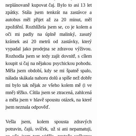
neplánovaně kupovat čaj. Bylo to asi 13 let 
zpátky. Stála jsem tenkrát na zastávce a 
autobus měl přijet až za 20 minut, měl 
zpoždění. Rozhlížela jsem se, co je kolem a 
oči mi padly na úplně malinký, zasutý 
krámek asi 20 metrů od zastávky, který 
vypadal jako prodejna se zdravou výživou. 
Rozhodla jsem se tedy zajít dovnitř, s cílem 
koupit si čaj na nějakou psychickou pohodu. 
Měla jsem období, kdy se mi špatně spalo, 
nálada skákala nahoru dolů a spíše než dobře 
mi bylo tak nějak ze všeho kolem mě (i ve 
mně) těžko. Cítila jsem se ztracená, zahlcená 
a měla jsem v hlavě spoustu otázek, na které 
jsem neznala odpověď.
Vešla jsem, kolem spousta zdravých 
potravin, čajů, svíček, už si ani nepamatuji, 