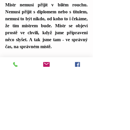
Mistr nemusí přijít v bílém rouchu. 
Nemusí přijít s diplomem nebo s titulem, 
nemusí to být nikdo, od koho to i čekáme, 
že tím mistrem bude. Mistr se objeví 
prostě ve chvíli, když jsme připraveni 
něco slyšet. A tak jsme tam - ve správný 
čas, na správném místě.
Krásnou středu!
Tereza
Sebeláska
Nejnovější příspěvky
Zobrazit vše