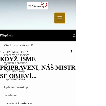
Příspěvek
Všechny příspěvky
9. 7. 2025
Minut čtení: 2
Všechny příspěvky
KDYŽ JSME
Měsíční horoskop
PŘIPRAVENI, NÁŠ MISTR
Roční horoskop
SE OBJEVÍ...
Psychosomatika
Týdenní horoskop
Sebeláska
Planetární konstelace