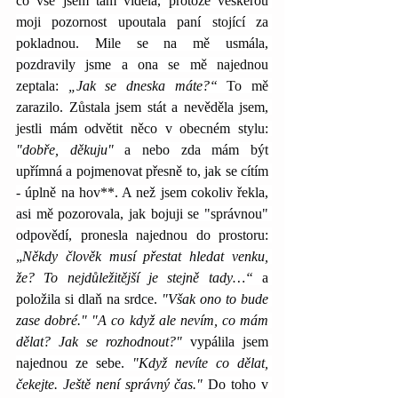
co vše jsem tam viděla, protože veškerou 
moji pozornost upoutala paní stojící za 
pokladnou. Mile se na mě usmála, 
pozdravily jsme a ona se mě najednou 
zeptala: 
„Jak se dneska máte?“
 To mě 
zarazilo. Zůstala jsem stát a nevěděla jsem, 
jestli mám odvětit něco v obecném stylu: 
"dobře, děkuju"
 a nebo zda mám být 
upřímná a pojmenovat přesně to, jak se cítím 
- úplně na hov**. A než jsem cokoliv řekla, 
asi mě pozorovala, jak bojuji se "správnou" 
odpovědí, pronesla najednou do prostoru: 
„
Někdy člověk musí přestat hledat venku, 
že? To nejdůležitější je stejně tady…“
 a 
položila si dlaň na srdce. 
"Však ono to bude 
zase dobré." "A co když ale nevím, co mám 
dělat? Jak se rozhodnout?"
 vypálila jsem 
najednou ze sebe.
 "Když nevíte co dělat, 
čekejte. Ještě není správný čas."
 Do toho v 