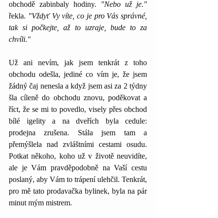
obchodě zabinbaly hodiny. 
"Nebo už je."
řekla. 
"Vždyť Vy víte, co je pro Vás správné, 
tak si počkejte, až to uzraje, bude to za 
chvíli."
Už ani nevím, jak jsem tenkrát z toho 
obchodu odešla, jediné co vím je, že jsem 
žádný čaj nenesla a když jsem asi za 2 týdny 
šla cíleně do obchodu znovu, poděkovat a 
říct, že se mi to povedlo, visely přes obchod 
bílé igelity a na dveřích byla cedule: 
prodejna zrušena. Stála jsem tam a 
přemýšlela nad zvláštními cestami osudu. 
Potkat někoho, koho už v životě neuvidíte, 
ale je Vám pravděpodobně na Vaší cestu 
poslaný, aby Vám to trápení ulehčil. Tenkrát, 
pro mě tato prodavačka bylinek, byla na pár 
minut mým mistrem.