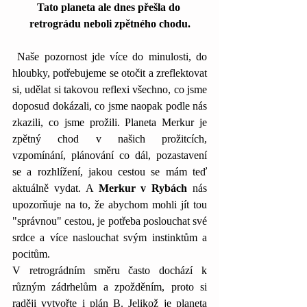
Tato planeta ale dnes přešla do 
retrográdu neboli zpětného chodu.
Naše pozornost jde více do minulosti, do 
hloubky, potřebujeme se otočit a zreflektovat 
si, udělat si takovou reflexi všechno, co jsme 
doposud dokázali, co jsme naopak podle nás 
zkazili, co jsme prožili. Planeta Merkur je 
zpětný chod v našich prožitcích, 
vzpomínání, plánování co dál, pozastavení 
se a rozhlížení, jakou cestou se mám teď 
aktuálně vydat. A 
Merkur v Rybách
 nás 
upozorňuje na to, že abychom mohli jít tou 
"správnou" cestou, je potřeba poslouchat své 
srdce a více naslouchat svým instinktům a 
pocitům.
V retrográdním směru často dochází k 
různým zádrhelům a zpožděním, proto si 
raději vytvořte i plán B. Jelikož je planeta 