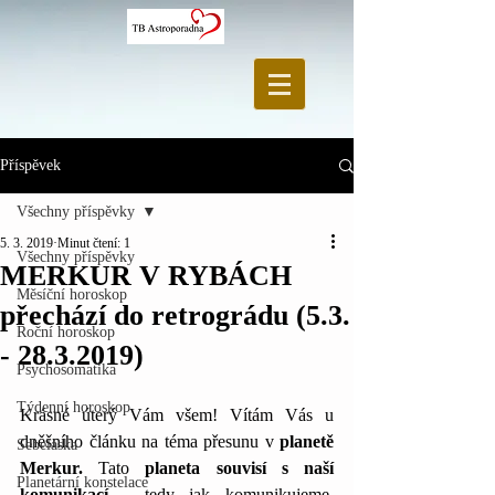
Příspěvek
Všechny příspěvky
5. 3. 2019
Minut čtení: 1
Všechny příspěvky
MERKUR V RYBÁCH
Měsíční horoskop
přechází do retrográdu (5.3.
Roční horoskop
- 28.3.2019)
Psychosomatika
Týdenní horoskop
Krásné úterý Vám všem! Vítám Vás u 
dněšního článku na téma přesunu v 
planetě 
Sebeláska
Merkur. 
Tato 
planeta souvisí s naší 
Planetární konstelace
komunikací
 - tedy jak komunikujeme, 