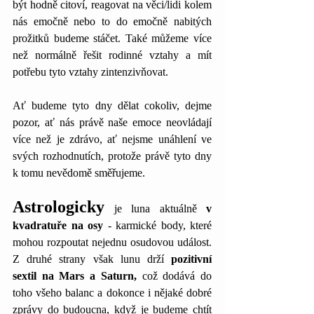
být hodně citoví, reagovat na věci/lidi kolem 
nás emočně nebo to do emočně nabitých 
prožitků budeme stáčet. Také můžeme více 
než normálně řešit rodinné vztahy a mít 
potřebu tyto vztahy zintenzivňovat.
Ať budeme tyto dny dělat cokoliv, dejme 
pozor, ať nás právě naše emoce neovládají 
více než je zdrávo, ať nejsme unáhlení ve 
svých rozhodnutích, protože právě tyto dny 
k tomu nevědomě směřujeme. 
Astrologicky
 je luna aktuálně 
v 
kvadratuře na osy
 - karmické body, které 
mohou rozpoutat nejednu osudovou událost. 
Z druhé strany však lunu drží 
pozitivní 
sextil na Mars a Saturn,
 což dodává do 
toho všeho balanc a dokonce i nějaké dobré 
zprávy do budoucna, když je budeme chtít 