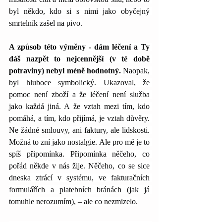
byl někdo, kdo si s nimi jako obyčejný 
smrtelník zašel na pivo.
A způsob této výměny - dám léčení a Ty 
dáš nazpět to nejcennější (v té době 
potraviny) nebyl méně hodnotný.
 Naopak, 
byl hluboce symbolický. Ukazoval, že 
pomoc není zboží a že léčení není služba 
jako každá jiná. A že vztah mezi tím, kdo 
pomáhá, a tím, kdo přijímá, je vztah důvěry. 
Ne žádné smlouvy, ani faktury, ale lidskosti. 
Možná to zní jako nostalgie. Ale pro mě je to 
spíš připomínka. Připomínka něčeho, co 
pořád někde v nás žije. Něčeho, co se sice 
dneska ztrácí v systému, ve fakturačních 
formulářích a platebních bránách (jak já 
tomuhle nerozumím), – ale co nezmizelo.