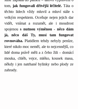
tom, 
jak fungovali dřívější léčitelé.
 Táta o 
těchto lidech vždy mluvil a mluví stále s 
velkým respektem. Oceňuje nejen jejich dar 
vidět, vnímat a rozumět, ale i moudrost 
spojenou 
s nutnou výměnou - něco dám 
já, něco dáš Ty, musí tam fungovat 
rovnováha. 
Platidlem tehdy nebyly peníze, 
které nikdo moc neměl, ale to nejcennější, co 
lidé doma právě měli a z čeho žili – domácí 
mouka, chléb, vejce, mléko, kousek masa, 
někdy i jen natrhané bylinky nebo plody ze 
zahrady.