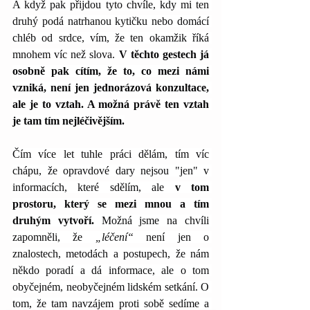
A když pak přijdou tyto chvíle, kdy mi ten 
druhý podá natrhanou kytičku nebo domácí 
chléb od srdce, vím, že ten okamžik říká 
mnohem víc než slova. 
V těchto gestech já 
osobně pak cítím, že to, co mezi námi 
vzniká, není jen jednorázová konzultace, 
ale je to vztah. A možná právě ten vztah 
je tam tím nejléčivějším.
Čím více let tuhle práci dělám, tím víc 
chápu, že opravdové dary nejsou "jen" v 
informacích, které sdělím, ale 
v tom 
prostoru, který se mezi mnou a tím 
druhým vytvoří.
 Možná jsme na chvíli 
zapomněli, že 
„léčení“
 není jen o 
znalostech, metodách a postupech, že nám 
někdo poradí a dá informace, ale o tom 
obyčejném, neobyčejném lidském setkání. O 
tom, že tam navzájem proti sobě sedíme a 