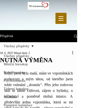
Příspěvek
Všechny příspěvky
18. 6. 2025
Minut čtení: 2
Všechny příspěvky
NUTNÁ VÝMĚNA
Měsíční horoskop
Roční horoskop
Když jsem byla malá, mám ve vzpomínkách 
rozhovory s mým tátou, od kterého jsem 
Psychosomatika
tohle vnímání 
„dostala“
. Přes jeho rodovou 
Týdenní horoskop
linii se táhne citlivost, zájem o bylinky, o 
léčitelství a poměrně slušná intuice. A 
Sebeláska
především jedna vzpomínka, která se mi 
Planetární konstelace
silně zapsala do paměti – tátovo vyprávění o 