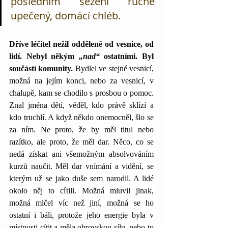
posledním sezení ručně 
upečený, domácí chléb.
Dříve léčitel nežil odděleně od vesnice, od 
lidí. Nebyl někým 
„nad“
 ostatními. Byl 
součástí komunity.
 Bydlel ve stejné vesnicí, 
možná na jejím konci, nebo za vesnicí, v 
chalupě, kam se chodilo s prosbou o pomoc. 
Znal jména dětí, věděl, kdo právě sklízí a 
kdo truchlí. A když někdo onemocněl, šlo se 
za ním. Ne proto, že by měl titul nebo 
razítko, ale proto, že měl dar. Něco, co se 
nedá získat ani všemožným absolvováním 
kurzů naučit. Měl dar vnímání a vidění, se 
kterým už se jako duše sem narodil. A lidé 
okolo něj to cítili. Možná mluvil jinak, 
možná mlčel víc než jiní, možná se ho 
ostatní i báli, protože jeho energie byla v 
místnosti cítit a měla obrovskou sílu, nebo to 