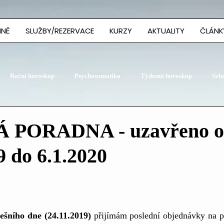
MNĚ
SLUŽBY/REZERVACE
KURZY
AKTUALITY
ČLÁNK
Roční horoskop
Psychosomatika
Týdenní horoskop
Seb
 PORADNA - uzavřeno 
9 do 6.1.2020
ešního dne (24.11.2019) 
přijímám poslední objednávky na p