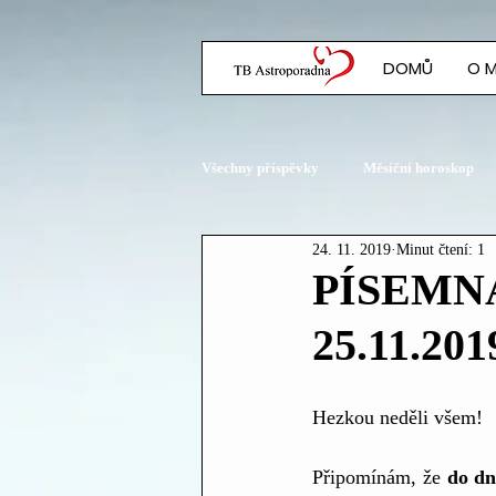
DOMŮ
O 
Všechny příspěvky
Měsíční horoskop
24. 11. 2019
Minut čtení: 1
Planetární konstelace
PÍSEMNÁ
25.11.201
Hezkou neděli všem! 
Připomínám, že 
do dn