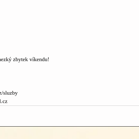
hezký zbytek víkendu!
z/sluzby
l.cz