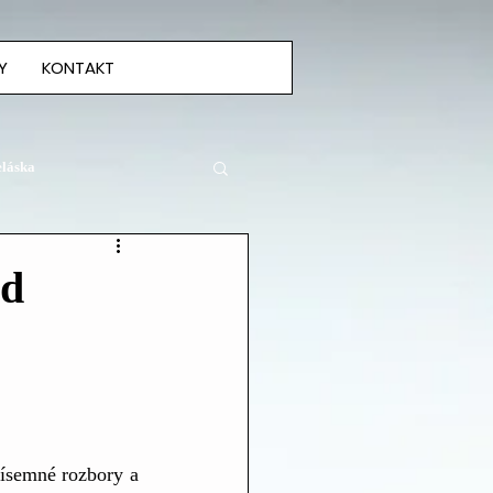
Y
KONTAKT
eláska
od
ísemné rozbory a 