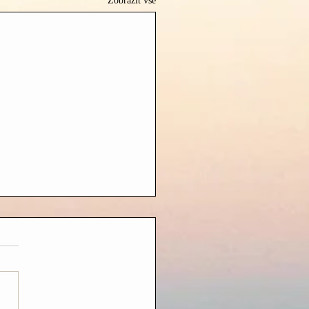
Zobrazit vše
 JE V NÁS