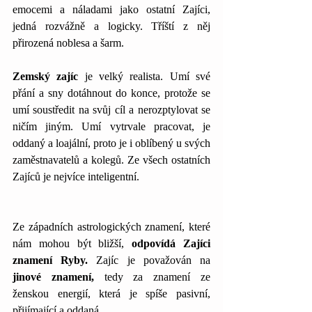
emocemi a náladami jako ostatní Zajíci, 
jedná rozvážně a logicky. Tříští z něj 
přirozená noblesa a šarm. 
Zemský zajíc
 je velký realista. Umí své 
přání a sny dotáhnout do konce, protože se 
umí soustředit na svůj cíl a nerozptylovat se 
ničím jiným. Umí vytrvale pracovat, je 
oddaný a loajální, proto je i oblíbený u svých 
zaměstnavatelů a kolegů. Ze všech ostatních 
Zajíců je nejvíce inteligentní. 
Ze západních astrologických znamení, které 
nám mohou být bližší, 
odpovídá Zajíci 
znamení Ryby. 
Zajíc je považován na
jinové znamení,
 tedy za znamení ze 
ženskou energií, která je spíše pasivní, 
přijímající a oddaná.