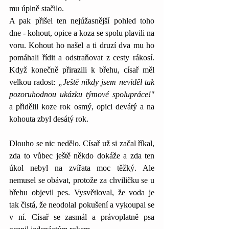
mu úplně stačilo.
A pak přišel ten nejúžasnější pohled toho 
dne - kohout, opice a koza se spolu plavili na 
voru. Kohout ho našel a ti druzí dva mu ho 
pomáhali řídit a odstraňovat z cesty rákosí. 
Když konečně přirazili k břehu, císař měl 
velkou radost:
 „Ještě nikdy jsem neviděl tak 
pozoruhodnou ukázku týmové spolupráce!" 
a přidělil koze rok osmý, opici devátý a na 
kohouta zbyl desátý rok.
Dlouho se nic nedělo. Císař už si začal říkal, 
zda to vůbec ještě někdo dokáže a zda ten 
úkol nebyl na zvířata moc těžký. Ale 
nemusel se obávat, protože za chviličku se u 
břehu objevil pes. Vysvětloval, že voda je 
tak čistá, že neodolal pokušení a vykoupal se 
v ní. Císař se zasmál a právoplatně psa 