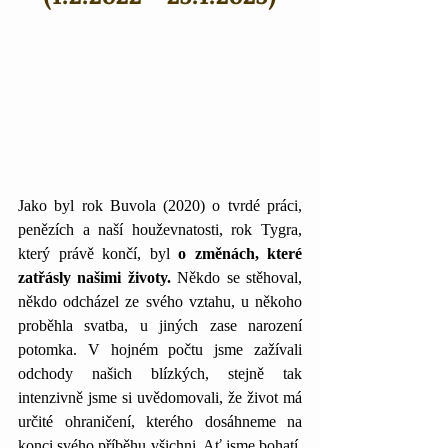
Jako byl rok Buvola (2020) o tvrdé práci, 
penězích a naší houževnatosti, rok Tygra, 
který právě končí, byl 
o změnách, které 
zatřásly našimi životy.
 Někdo se stěhoval, 
někdo odcházel ze svého vztahu, u někoho 
proběhla svatba, u jiných zase narození 
potomka. V hojném počtu jsme zažívali 
odchody našich blízkých, stejně tak 
intenzivně jsme si uvědomovali, že život má 
určité ohraničení, kterého dosáhneme na 
konci svého příběhu všichni. Ať jsme bohatí, 