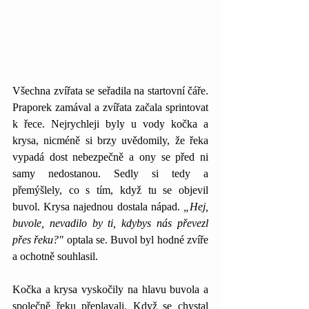
Všechna zvířata se seřadila na startovní čáře. 
Praporek zamával a zvířata začala sprintovat 
k řece. Nejrychleji byly u vody kočka a 
krysa, nicméně si brzy uvědomily, že řeka 
vypadá dost nebezpečně a ony se před ni 
samy nedostanou. Sedly si tedy a 
přemýšlely, co s tím, když tu se objevil 
buvol. Krysa najednou dostala nápad.
 „Hej, 
buvole, nevadilo by ti, kdybys nás převezl 
přes řeku?" 
optala se. Buvol byl hodné zvíře 
a ochotně souhlasil.
Kočka a krysa vyskočily na hlavu buvola a 
společně řeku přeplavali. Když se chystal 