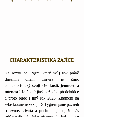
CHARAKTERISTIKA ZAJÍCE
Na rozdíl od Tygra, který svůj rok právě 
dnešním dnem uzavírá, je Zajíc 
charakteristický svoji 
křehkostí, jemností a 
mírností.
 Je úplně jiný než jeho předchůdce 
a proto bude i jiný rok 2023. Znamení na 
sebe krásně navazují. S Tygrem jsme poznali 
barevnost života a pochopili jsme, že nás 
může v životě překvapit opravdu ledacos, se 