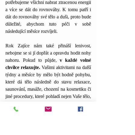
potřebujeme všichni nabrat ztracenou energii 
a více se dát do rovnováhy. K tomu patří i 
dát do rovnováhy své tělo a duši, proto bude 
důležité, abychom tuto péči v sobě 
následující měsíce rozvíjeli.
Rok Zajíce nám také přináší lenivost, 
nebojme se si jí dopřát a opravdu hodit nohy 
nahoru. Pokud to půjde, 
v každé volné 
chvilce relaxujte.
 Vašimi aktivitami na další 
týdny a měsíce by mělo být hodně pohybu, 
které dá tělo následně do stavu relaxace, 
saunování, masáže, chození na kosmetiku či 
jiné procedury, které pohladí nejen Vaše tělo, 
ale i duši. 
Pozor bychom si měli dát na lenost ve 
smyslu neřešení, 
k čemuž vodní Zajíc svádí. 
Je třeba nastavit rovnováhu v dělání a 