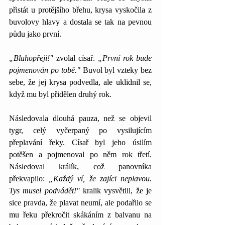
přistát u protějšího břehu, krysa vyskočila z 
buvolovy hlavy a dostala se tak na pevnou 
půdu jako první.
„Blahopřeji!" 
zvolal císař. 
„První rok bude 
pojmenován po tobě."
 Buvol byl vzteky bez 
sebe, že jej krysa podvedla, ale uklidnil se, 
když mu byl přidělen druhý rok.
Následovala dlouhá pauza, než se objevil 
tygr, celý vyčerpaný po vysilujícím 
přeplavání řeky. Císař byl jeho úsilím 
potěšen a pojmenoval po něm rok třetí. 
Následoval králík, což panovníka 
překvapilo:
 „Každý ví, že zajíci neplavou. 
Tys musel podvádět!"
 kralik vysvětlil, že je 
sice pravda, že plavat neumí, ale podařilo se 
mu řeku překročit skákáním z balvanu na 