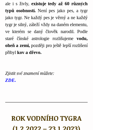
ale i s živly, 
existuje tedy až 60 různých 
typů osobností.
 Není pes jako pes, a tygr 
jako tygr. Ne každý pes je věrný a ne každý 
tygr je silný, záleží vždy na daném elementu, 
ve kterém se daný člověk narodil. Podle 
staré čínské astrologie rozlišujeme 
vodu, 
oheň a zemi, 
později pro ještě lepší rozlišení 
přibyl 
kov a dřevo. 
Zjistit své znamení můžete:
ZDE.
ROK VODNÍHO TYGRA
(1.2.2022 – 23.1.2023)