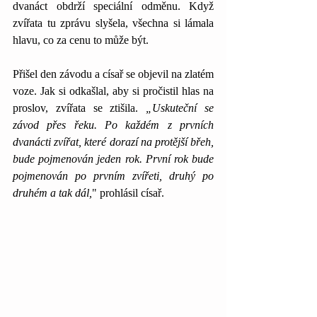
dvanáct obdrží speciální odměnu. Když 
zvířata tu zprávu slyšela, všechna si lámala 
hlavu, co za cenu to může být.
Přišel den závodu a císař se objevil na zlatém 
voze. Jak si odkašlal, aby si pročistil hlas na 
proslov, zvířata se ztišila. 
„Uskuteční se 
závod přes řeku. Po každém z prvních 
dvanácti zvířat, které dorazí na protější břeh, 
bude pojmenován jeden rok. První rok bude 
pojmenován po prvním zvířeti, druhý po 
druhém a tak dál,
" prohlásil císař.