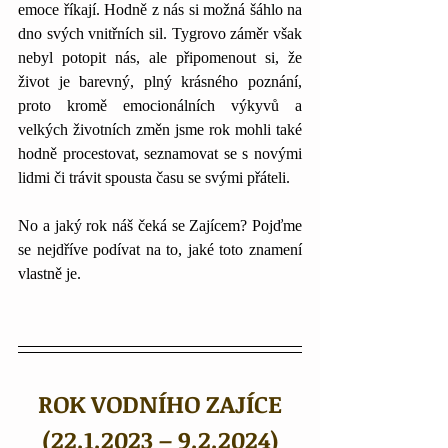
emoce říkají. Hodně z nás si možná šáhlo na 
dno svých vnitřních sil. Tygrovo záměr však 
nebyl potopit nás, ale připomenout si, že 
život je barevný, plný krásného poznání, 
proto kromě emocionálních výkyvů a 
velkých životních změn jsme rok mohli také 
hodně procestovat, seznamovat se s novými 
lidmi či trávit spousta času se svými přáteli. 
No a jaký rok náš čeká se Zajícem? Pojďme 
se nejdříve podívat na to, jaké toto znamení 
vlastně je. 
ROK VODNÍHO ZAJÍCE
(22.1.2023 – 9.2.2024)