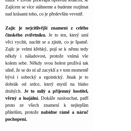
Zajícem se více stáhneme a budeme rozjímat 
nad krásami toho, co je především vevnitř. 
Zajíc je nejcitlivější znamení z celého 
čínského zvířetníku.
 Je to ten, který umí 
věci vycítit, nacítit se a zjistit, co je špatně. 
Zajíc je velmi křehký, pojí se k němu tedy 
někdy i náladovost, protože vnímá vše 
kolem sebe. Někdy svou bolest prožívá tak 
silně, že se do ní až zacyklí a v tom momentě 
bývá i sobecký a egoistický. Jinak je to 
dobrák od srdce, který myslí na blaho 
druhých. 
Je to milý a příjemný hostitel, 
věrný a loajální. 
Dokáže naslouchat, patří 
proto ze všech znamení k nejlepším 
přátelům, protože 
nabídne rámě a náruč 
pochopení. 