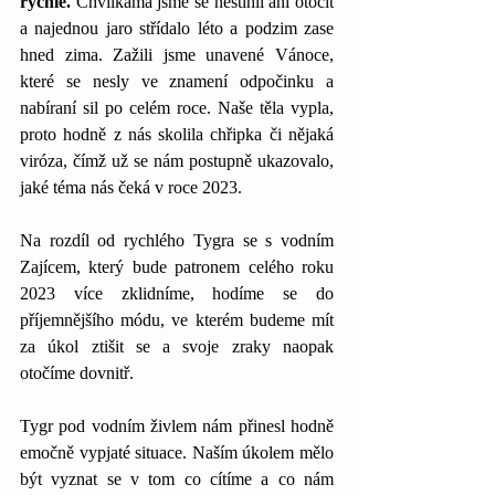
rychle.
 Chvilkama jsme se nestihli ani otočit 
a najednou jaro střídalo léto a podzim zase 
hned zima. Zažili jsme unavené Vánoce, 
které se nesly ve znamení odpočinku a 
nabíraní sil po celém roce. Naše těla vypla, 
proto hodně z nás skolila chřipka či nějaká 
viróza, čímž už se nám postupně ukazovalo, 
jaké téma nás čeká v roce 2023. 
Na rozdíl od rychlého Tygra se s vodním 
Zajícem, který bude patronem celého roku 
2023 více zklidníme, hodíme se do 
příjemnějšího módu, ve kterém budeme mít 
za úkol ztišit se a svoje zraky naopak 
otočíme dovnitř. 
Tygr pod vodním živlem nám přinesl hodně 
emočně vypjaté situace. Naším úkolem mělo 
být vyznat se v tom co cítíme a co nám 