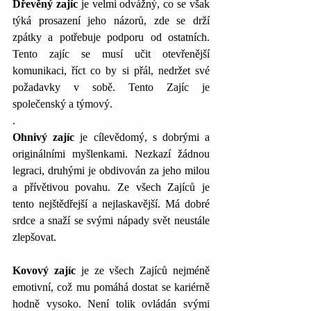
Dřevěný zajíc
 je velmi odvážný, co se však 
týká prosazení jeho názorů, zde se drží 
zpátky a potřebuje podporu od ostatních. 
Tento zajíc se musí učit otevřenější 
komunikaci, říct co by si přál, nedržet své 
požadavky v sobě. Tento Zajíc je 
společenský a týmový.
. 
Ohnivý zajíc 
je cílevědomý, s dobrými a 
originálními myšlenkami. Nezkazí žádnou 
legraci, druhými je obdivován za jeho milou 
a přívětivou povahu. Ze všech Zajíců je 
tento nejštědřejší a nejlaskavější. Má dobré 
srdce a snaží se svými nápady svět neustále 
zlepšovat. 
Kovový zajíc 
je ze všech Zajíců nejméně 
emotivní, což mu pomáhá dostat se kariérně 
hodně vysoko. Není tolik ovládán svými 