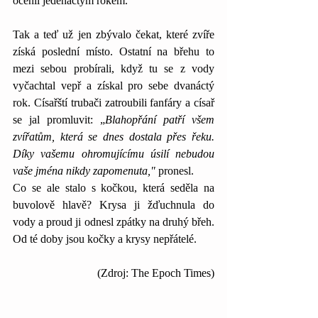
ocenil jedenáctým rokem.
Tak a teď už jen zbývalo čekat, které zvíře 
získá poslední místo. Ostatní na břehu to 
mezi sebou probírali, když tu se z vody 
vyčachtal vepř a získal pro sebe dvanáctý 
rok. Císařští trubači zatroubili fanfáry a císař 
se jal promluvit: „
Blahopřání patří všem 
zvířatům, která se dnes dostala přes řeku. 
Díky vašemu ohromujícímu úsilí nebudou 
vaše jména nikdy zapomenuta,"
 pronesl.
Co se ale stalo s kočkou, která seděla na 
buvolově hlavě? Krysa ji žďuchnula do 
vody a proud ji odnesl zpátky na druhý břeh. 
Od té doby jsou kočky a krysy nepřátelé.
(Zdroj: The Epoch Times)