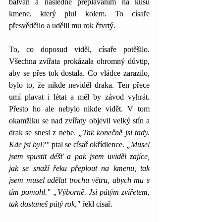
balvan a následně přeplaváním na kusu 
kmene, který plul kolem. To císaře 
přesvědčilo a udělil mu rok čtvrtý.
To, co doposud viděl, císaře potěšilo. 
Všechna zvířata prokázala ohromný důvtip, 
aby se přes tok dostala. Co vládce zarazilo, 
bylo to, že nikde neviděl draka. Ten přece 
umí plavat i létat a měl by závod vyhrát. 
Přesto ho ale nebylo nikde vidět. V tom 
okamžiku se nad zvířaty objevil velký stín a 
drak se snesl z nebe. 
„Tak konečně jsi tady. 
Kde jsi byl?"
 ptal se císař okřídlence. 
„Musel 
jsem spustit déšť a pak jsem uviděl zajíce, 
jak se snaží řeku přeplout na kmenu, tak 
jsem musel udělat trochu větru, abych mu s 
tím pomohl." „Výborně. Jsi pátým zvířetem, 
tak dostaneš pátý rok," 
řekl císař.