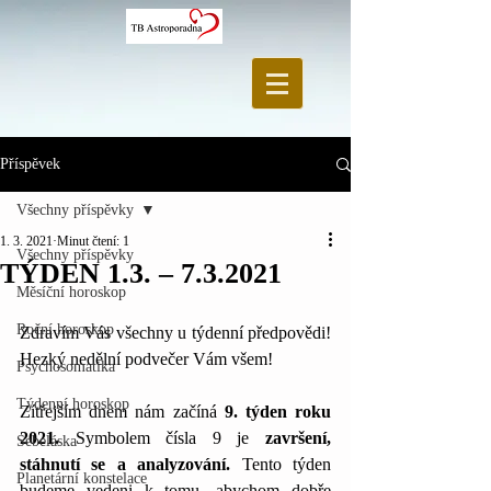
Příspěvek
Všechny příspěvky
1. 3. 2021
Minut čtení: 1
Všechny příspěvky
TÝDEN 1.3. – 7.3.2021
Měsíční horoskop
Roční horoskop
Zdravím Vás všechny u týdenní předpovědi! 
Hezký nedělní podvečer Vám všem!
Psychosomatika
Týdenní horoskop
Zítřejším dnem nám začíná 
9. týden roku 
2021.
 Symbolem čísla 9 je 
završení, 
Sebeláska
stáhnutí se a analyzování.
 Tento týden 
Planetární konstelace
budeme vedeni k tomu, abychom dobře 