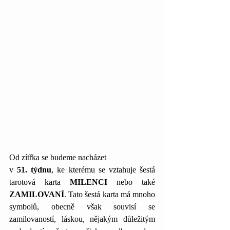
Od zítřka se budeme nacházet 
v 
51. týdnu
, ke kterému se vztahuje šestá 
tarotová karta 
MILENCI
 nebo také 
ZAMILOVANÍ
. Tato šestá karta má mnoho 
symbolů, obecně však souvisí se 
zamilovaností, láskou, nějakým důležitým 