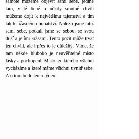
samotě můžeme objevit sami sebe, jedině 
tam, v té tiché a někdy smutné chvíli 
můžeme dojít k největšímu tajemství a tím 
tak k úžasnému bohatství. Nalezli jsme totiž 
sami sebe, potkali jsme se sebou, se svou 
duší a jejími krásami. Tento pocit může trvat 
jen chvíli, ale i přes to je důležitý. Víme, že 
tam někde hluboko je neuvěřitelné místo 
lásky a pochopení. Místo, ze kterého všichni 
vycházíme a které máme všichni uvnitř sebe. 
A o tom bude tento týden.