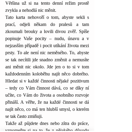
Většina už si na tento denní režim prostě 
zvykla a nehodlá nic měnit.
Tato karta nehovoří o tom, abyste sekli s 
prací, odjeli někam do pralesů a tam 
zkoumali brouky a lovili divou zvěř. Spíše 
popisuje Vaše pocity – nudu, únavu a v 
nejzasším případě i pocit utíkání života mezi 
prsty. To ale není nic neměného. To, abyste 
se tak necítili jde snadno změnit a nemusíte 
ani měnit nic okolo. Jde jen o to si v tom 
každodenním koloběhu najít něco dobrého. 
Hledat si v každé činnosti nějaké pozitivum 
– tedy co Vám činnost dává, co se díky ní 
učíte, co Vám do života a osobního rozvoje 
přináší. A věřte, že na každé činnosti se dá 
najít něco, co má ten hlubší smysl, o kterém 
se tak často zmiňuji.
Takže až půjdete dnes nebo zítra do práce, 
vzpomeňte si na to, že z nějakého důvodu 