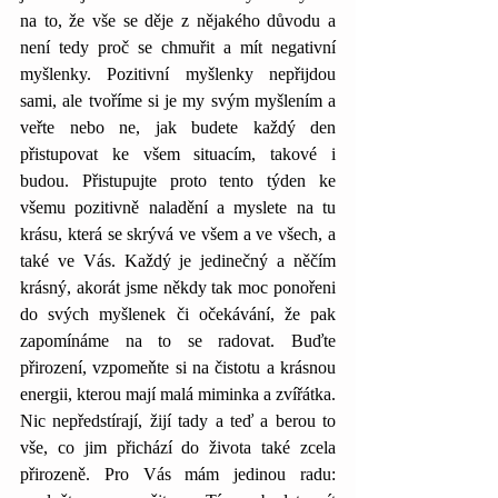
na to, že vše se děje z nějakého důvodu a 
není tedy proč se chmuřit a mít negativní 
myšlenky. Pozitivní myšlenky nepřijdou 
sami, ale tvoříme si je my svým myšlením a 
veřte nebo ne, jak budete každý den 
přistupovat ke všem situacím, takové i 
budou. Přistupujte proto tento týden ke 
všemu pozitivně naladění a myslete na tu 
krásu, která se skrývá ve všem a ve všech, a 
také ve Vás. Každý je jedinečný a něčím 
krásný, akorát jsme někdy tak moc ponořeni 
do svých myšlenek či očekávání, že pak 
zapomínáme na to se radovat. Buďte 
přirození, vzpomeňte si na čistotu a krásnou 
energii, kterou mají malá miminka a zvířátka. 
Nic nepředstírají, žijí tady a teď a berou to 
vše, co jim přichází do života také zcela 
přirozeně. Pro Vás mám jedinou radu: 