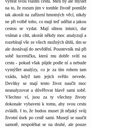
vybrat svou vlastní cestu. Měli by ale myslet 
na to, že rozum jim v tomhle životě pomůže 
tak akorát na zařízení hmotných věcí, nikdy 
ne při volbě toho, co mají teď udělat a jakou 
cestou se vydat. Mají silnou intuici, dar 
vnímat a cítit, akorát někdy moc analyzují a 
rozebírají vše ze všech možných úhlů, tím se 
ale dostávají do nevědění. Poustevník má při 
sobě lucerničku, která mu dobře svítí na 
cestu - pokud však půjde podle ní a nebude 
vymýšlet analýzy, co je za tím rohem tam 
vzádu, když tam jejich světlo nevede. 
Devítky se mají tento život naučit moc 
neanalyzovat a důvěřovat hlavě sami sobě. 
Všechno ví, jsou za ty všechny životy 
dokonale vybaveni k tomu, aby svou cestu 
zvládli. I to, že budou muset jít nějaký svůj 
životní úsek po cestě sami. Musejí se naučit 
samotě, nespoléhat se na druhé, ale pouze 