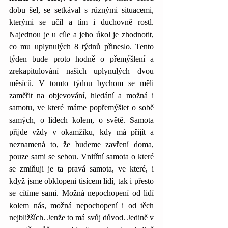
dobu šel, se setkával s různými situacemi, 
kterými se učil a tím i duchovně rostl. 
Najednou je u cíle a jeho úkol je zhodnotit, 
co mu uplynulých 8 týdnů přineslo. Tento 
týden bude proto hodně o přemýšlení a 
zrekapitulování našich uplynulých dvou 
měsíců. V tomto týdnu bychom se měli 
zaměřit na objevování, hledání a možná i 
samotu, ve které máme popřemýšlet o sobě 
samých, o lidech kolem, o světě. Samota 
přijde vždy v okamžiku, kdy má přijít a 
neznamená to, že budeme zavření doma, 
pouze sami se sebou. Vnitřní samota o které 
se zmiňuji je ta pravá samota, ve které, i 
když jsme obklopeni tisícem lidí, tak i přesto 
se cítíme sami. Možná nepochopení od lidí 
kolem nás, možná nepochopení i od těch 
nejbližších. Jenže to má svůj důvod. Jedině v 