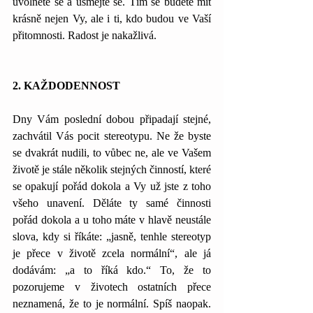
uvolněte se a usmějte se. Tím se budete mít 
krásně nejen Vy, ale i ti, kdo budou ve Vaší 
přitomnosti. Radost je nakažlivá.
2. KAŽDODENNOST
Dny Vám poslední dobou připadají stejné, 
zachvátil Vás pocit stereotypu. Ne že byste 
se dvakrát nudili, to vůbec ne, ale ve Vašem 
životě je stále několik stejných činností, které 
se opakují pořád dokola a Vy už jste z toho 
všeho unavení. Děláte ty samé činnosti 
pořád dokola a u toho máte v hlavě neustále 
slova, kdy si říkáte: „jasně, tenhle stereotyp 
je přece v životě zcela normální“, ale já 
dodávám: „a to říká kdo.“ To, že to 
pozorujeme v životech ostatních přece 
neznamená, že to je normální. Spíš naopak. 