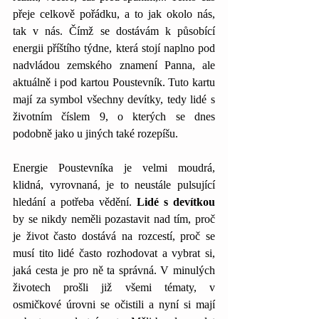
přeje celkově pořádku, a to jak okolo nás, 
tak v nás. Čímž se dostávám k působící 
energii příštího týdne, která stojí naplno pod 
nadvládou zemského znamení Panna, ale 
aktuálně i pod kartou Poustevník. Tuto kartu 
mají za symbol všechny devítky, tedy lidé s 
životním číslem 9, o kterých se dnes 
podobně jako u jiných také rozepíšu.
Energie Poustevníka je velmi moudrá, 
klidná, vyrovnaná, je to neustále pulsující 
hledání a potřeba vědění. 
Lidé s devítkou 
by se nikdy neměli pozastavit nad tím, proč 
je život často dostává na rozcestí, proč se 
musí tito lidé často rozhodovat a vybrat si, 
jaká cesta je pro ně ta správná. V minulých 
životech prošli již všemi tématy, v 
osmičkové úrovni se očistili a nyní si mají 