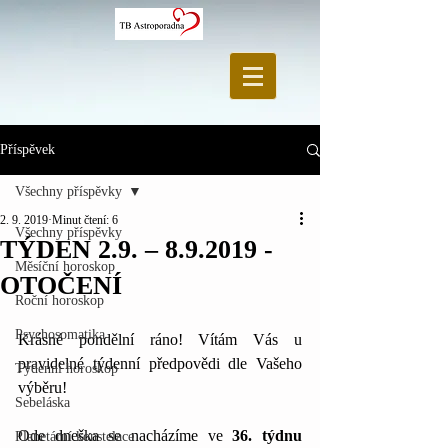
Příspěvek
Všechny příspěvky
2. 9. 2019
Minut čtení: 6
Všechny příspěvky
TÝDEN 2.9. – 8.9.2019 -
Měsíční horoskop
OTOČENÍ
Roční horoskop
Psychosomatika
Krásné pondělní ráno! Vítám Vás u 
pravidelné týdenní předpovědi dle Vašeho 
Týdenní horoskop
výběru!
Sebeláska
Ode dneška se nacházíme ve 
36. týdnu 
Planetární konstelace