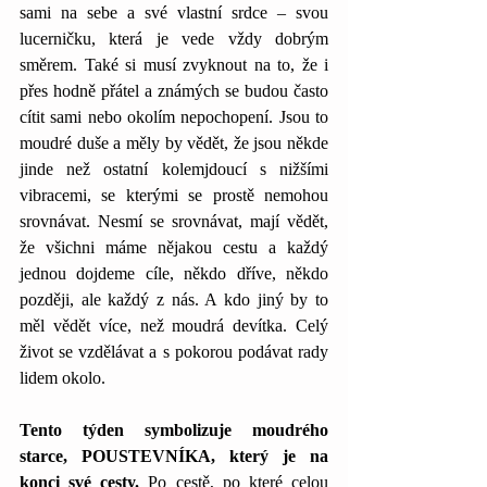
sami na sebe a své vlastní srdce – svou 
lucerničku, která je vede vždy dobrým 
směrem. Také si musí zvyknout na to, že i 
přes hodně přátel a známých se budou často 
cítit sami nebo okolím nepochopení. Jsou to 
moudré duše a měly by vědět, že jsou někde 
jinde než ostatní kolemjdoucí s nižšími 
vibracemi, se kterými se prostě nemohou 
srovnávat. Nesmí se srovnávat, mají vědět, 
že všichni máme nějakou cestu a každý 
jednou dojdeme cíle, někdo dříve, někdo 
později, ale každý z nás. A kdo jiný by to 
měl vědět více, než moudrá devítka. Celý 
život se vzdělávat a s pokorou podávat rady 
lidem okolo.
Tento týden symbolizuje moudrého 
starce, POUSTEVNÍKA, který je na 
konci své cesty. 
Po cestě, po které celou 