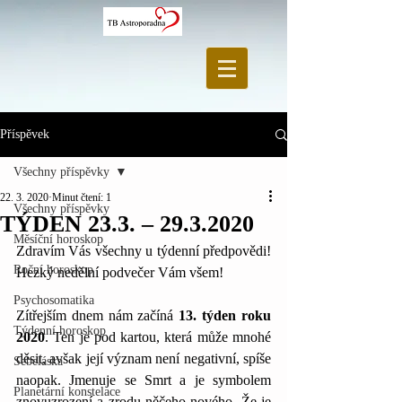
Příspěvek
Všechny příspěvky
22. 3. 2020
Minut čtení: 1
Všechny příspěvky
TÝDEN 23.3. – 29.3.2020
Měsíční horoskop
Zdravím Vás všechny u týdenní předpovědi! 
Roční horoskop
Hezký nedělní podvečer Vám všem!
Psychosomatika
Zítřejším dnem nám začíná 
13. týden roku 
Týdenní horoskop
2020
. Ten je pod kartou, která může mnohé 
děsit, avšak její význam není negativní, spíše 
Sebeláska
naopak. Jmenuje se Smrt a je symbolem 
Planetární konstelace
znovuzrození a zrodu něčeho nového. Že je 