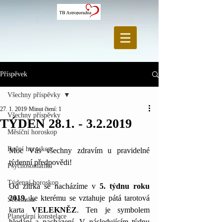
Příspěvek
Všechny příspěvky
27. 1. 2019
Minut čtení: 1
Všechny příspěvky
TÝDEN 28.1. - 3.2.2019
Měsíční horoskop
Roční horoskop
Moc Vás všechny zdravím u pravidelné 
týdenní předpovědi! 
Psychosomatika
Týdenní horoskop
Od zítřka se nacházíme v 
5. týdnu roku 
2019
, ke kterému se vztahuje pátá tarotová 
Sebeláska
karta 
VELEKNĚZ
. Ten je symbolem 
Planetární konstelace
hledání a nacházení. V následujícím týdnu 