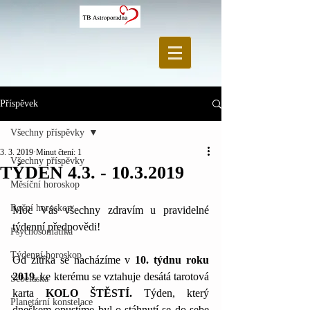
Příspěvek
Všechny příspěvky
3. 3. 2019
Minut čtení: 1
Všechny příspěvky
TÝDEN 4.3. - 10.3.2019
Měsíční horoskop
Roční horoskop
Moc Vás všechny zdravím u pravidelné 
týdenní předpovědi! 
Psychosomatika
Týdenní horoskop
Od zítřka se nacházíme v 
10. týdnu roku 
2019
, ke kterému se vztahuje desátá tarotová 
Sebeláska
karta 
KOLO ŠTĚSTÍ.
 Týden, který 
Planetární konstelace
dneškem opustíme byl o stáhnutí se do sebe 