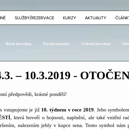
MNĚ
SLUŽBY/REZERVACE
KURZY
AKTUALITY
ČLÁNK
Roční horoskop
Psychosomatika
Týdenní horoskop
Seb
3. – 10.3.2019 - OTOČEN
nní předpovědi, krásné pondělí!
s vstupujeme je již 
10. týdnem v roce 2019
. Jeho symbolem 
ĚSTÍ
, která hovoří o hojnosti, naplnění, ale také vnitřní rad
ršením, nalezením jehly v kupce sena. Tento symbol nám p