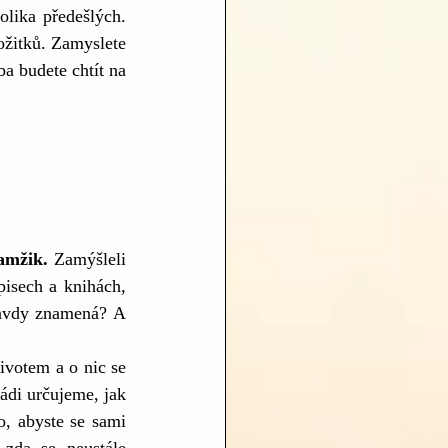
lika předešlých. 
ožitků. Zamyslete 
ba budete chtít na 
amžik. 
Zamýšleli 
isech a knihách, 
ravdy znamená? A 
votem a o nic se 
ádi určujeme, jak 
, abyste se sami 