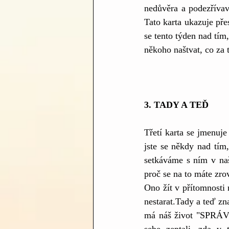
nedůvěra a podezřívavo
Tato karta ukazuje pře
se tento týden nad tím
někoho naštvat, co za t
3. TADY A TEĎ
Třetí karta se jmenuje
jste se někdy nad tím
setkáváme s ním v naš
proč se na to máte zro
Ono žít v přítomnosti 
nestarat.Tady a teď z
má náš život "SPRÁVNĚ