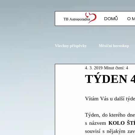
DOMŮ
O 
Všechny příspěvky
Měsíční horoskop
4. 3. 2019
Minut čtení: 4
Planetární konstelace
TÝDEN 4.
Vítám Vás u další týde
Týden, do kterého dne
s názvem 
KOLO ŠT
souvisí s nějakým zav