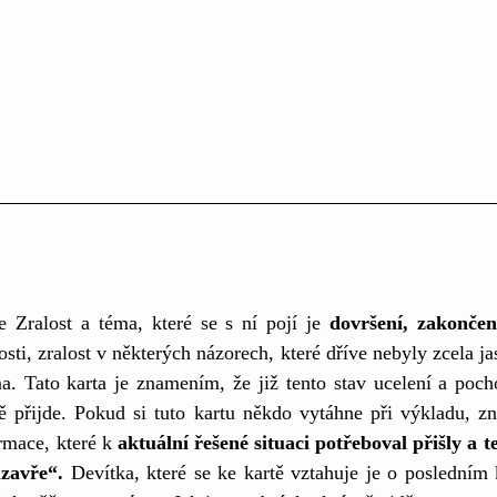
e Zralost a téma, které se s ní pojí je 
dovršení, zakončen
sti, zralost v některých názorech, které dříve nebyly zcela ja
a. Tato karta je znamením, že již tento stav ucelení a pocho
bě přijde. Pokud si tuto kartu někdo vytáhne při výkladu, z
rmace, které k 
aktuální řešené situaci potřeboval přišly a t
zavře“.
 Devítka, které se ke kartě vztahuje je o posledním 