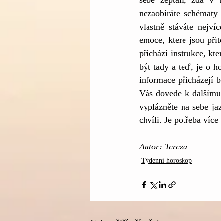
sebe zeptali, zda v 
nezaobíráte schématy 
vlastně stáváte nejví
emoce, které jsou přít
přichází instrukce, kt
být tady a teď, je o h
informace přicházejí b
Vás dovede k dalšímu 
vyplázněte na sebe ja
chvíli. Je potřeba více 
Autor: Tereza
Týdenní horoskop