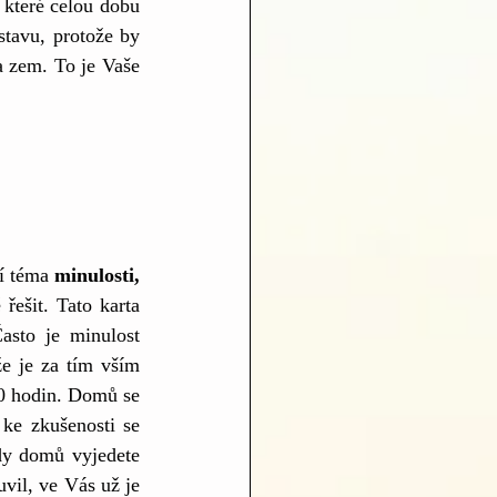
které celou dobu 
stavu, protože by 
a zem. To je Vaše 
í téma 
minulosti, 
ešit. Tato karta 
sto je minulost 
že je za tím vším 
10 hodin. Domů se 
ke zkušenosti se 
y domů vyjedete 
vil, ve Vás už je 