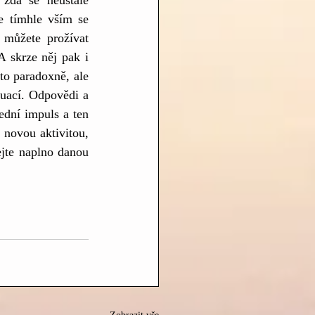
zda se neustále 
e tímhle vším se 
 můžete prožívat 
A skrze něj pak i 
to paradoxně, ale 
tuací. Odpovědi a 
ední impuls a ten 
novou aktivitou, 
jte naplno danou 