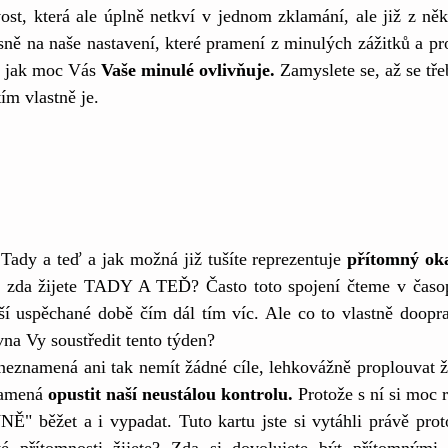
st, která ale úplně netkví v jednom zklamání, ale již z něko
sně na naše nastavení, které pramení z minulých zážitků a pr
, jak moc Vás 
Vaše minulé ovlivňuje.
 Zamyslete se, až se tře
ím vlastně je.
 Tady a teď a jak možná již tušíte reprezentuje 
přítomný ok
, zda žijete TADY A TEĎ? Často toto spojení čteme v časop
í uspěchané době čím dál tím víc. Ale co to vlastně doop
vna Vy soustředit tento týden?
neznamená ani tak nemít žádné cíle, lehkovážně proplouvat ži
namená 
opustit naší neustálou kontrolu.
 Protože s ní si moc r
" běžet a i vypadat. Tuto kartu jste si vytáhli právě proto