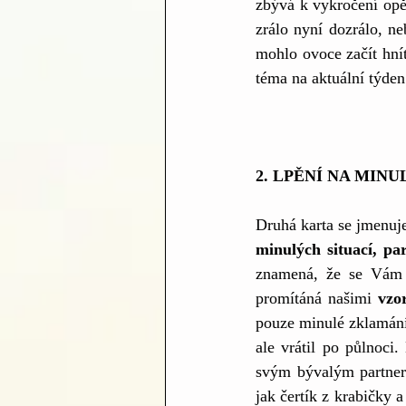
zbývá k vykročení opě
zrálo nyní dozrálo, ne
mohlo ovoce začít hnít
téma na aktuální týden 
2. LPĚNÍ NA MINU
Druhá karta se jmenuje 
minulých situací, pa
znamená, že se Vám d
promítáná našimi 
vzo
pouze minulé zklamání 
ale vrátil po půlnoci
svým bývalým partner
jak čertík z krabičky a