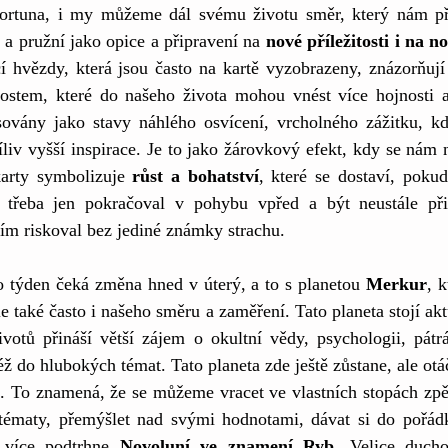
rtuna, i my můžeme dál svému životu směr, který nám přin
a pružní jako opice a připravení na 
nové příležitosti i na n
í hvězdy, která jsou často na kartě vyzobrazeny, znázorňují 
ostem, které do našeho života mohou vnést více hojnosti a
sovány jako stavy náhlého osvícení, vrcholného zážitku, kd
liv vyšší inspirace. Je to jako žárovkový efekt, kdy se nám n
arty symbolizuje
 růst a bohatství
, které se dostaví, poku
 třeba jen pokračoval v pohybu vpřed a být neustále při
áním riskoval bez jediné známky strachu.
o týden čeká změna hned v úterý, a to s planetou 
Merkur
, 
le také často i našeho směru a zaměření. Tato planeta stojí ak
votů přináší větší zájem o okultní vědy, psychologii, pátr
 do hlubokých témat. Tato planeta zde ještě zůstane, ale otáčí
. To znamená, že se můžeme vracet ve vlastních stopách zpět,
ématy, přemýšlet nad svými hodnotami, dávat si do pořádk
ě více podtrhne 
Novoluní ve znamení Ryb
. Velice ducho