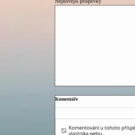
Nejnovější příspěvky
Komentáře
Komentování u tohoto příspěvk
vlastníka webu.