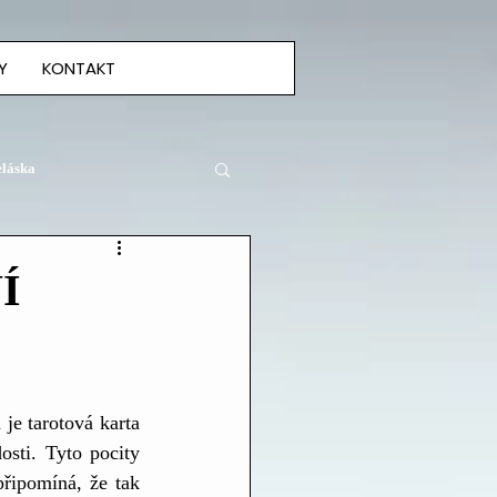
Y
KONTAKT
eláska
Í
je tarotová karta 
osti. Tyto pocity 
řipomíná, že tak 