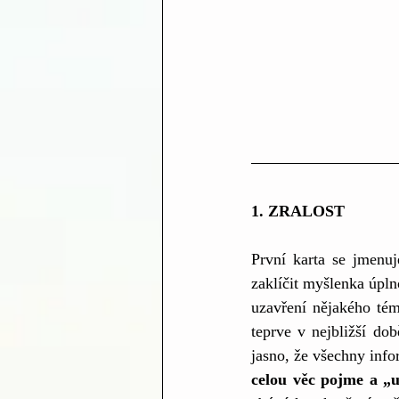
1. ZRALOST
První karta se jmenuj
zaklíčit myšlenka úplno
uzavření nějakého tém
teprve v nejbližší do
jasno, že všechny info
celou věc pojme a „u