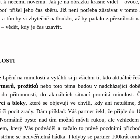
t k něčemu novému. Jak je na obrázku krásně vidět – ovoce, 
boť přišel jeho čas sběru. Již není potřeba zůstávat v tomto 
 a tím by si zbytečně natlouklo, až by padalo z přezrálosti n
– vědět, kdy je čas uzavřít.
LOSTI
Lpění na minulosti a vytáhli si ji všichni ti, kdo aktuálně řeš
rtnerů, prožitků
 nebo toto téma budou v nadcházející době ř
o přítomnosti, do aktuálních situací promítá minulost. Ča
rci a bloky
, které se objevují ve chvíli, kdy ani netušíme, 
či pocit zrady. Dám příklad: Váš partner řekl, že přijde do 
. Normálně byste nad tím možná mávli rukou, ale vzhledem 
em, který Vás podváděl a začalo to právě pozdními příchod
 strhne se neuvěřitelná hádka. I kdyby se partner 100krát omlu