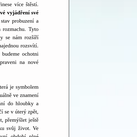
ese více štěstí. 
ové vyjádření své 
stav probuzení a 
 rozmachu. Tyto 
y se nám rozšíří 
ajednou rozsvítí. 
d budeme ochotni 
praveni na nové 
která je symbolem 
tuálně ve znamení 
ání do hloubky a 
 se v úterý zpět, 
 přemýšlet ještě 
u svůj život. Ve 
vní období plné 