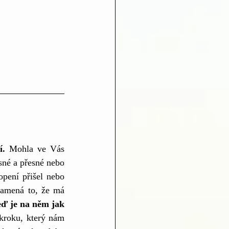
í.
 Mohla ve Vás 
sné a přesné nebo 
pení přišel nebo 
namená to, že má 
eď je na něm jak 
kroku, který nám 