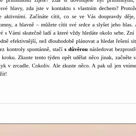
té přítomnosti žijete? Zda si dovolujete být přítomnými, 
své hlavy, zda jste v kontaktu s vlastním dechem? Protož
ce aktivními. Začínáte cítit, co se ve Vás doopravdy děje,
omny, a hlavně – můžete cítit své srdce a slyšet jeho hlas. 
eré s Vámi skutečně ladí a které vždy hledáte okolo sebe. Zní 
odně efektivnější, než dlouhodobě plánovat a hledat řešení si
ez kontroly spontánně, stačí 
s důvěrou
 následovat bezprostř
kroku. Zkuste tento týden opět udělat něco jinak, začněte s 
zyk v zrcadle. Cokoliv. Ale zkuste něco. A pak už jen vníme
žít!