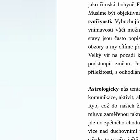
jako římská bohyně Fo
Musíme být objektivní 
tvořivosti.
 Vybuchujíc
vnímavosti vůči možn
stavy jsou často popi
obzory a my cítíme pří
Velký vír na pozadí k
podstoupit změnu. Je
příležitosti, s odhodl
Astrologicky
 nás tent
komunikace, aktivit, a
Ryb, což do našich ži
mluvu zaměřenou taktéž
jde do zpětného chodu
více nad duchovními t
středu toto vše ješt