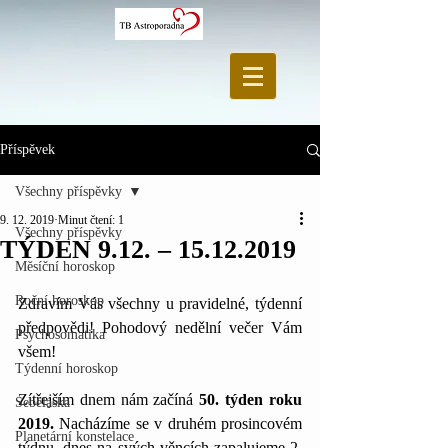
Příspěvek
Všechny příspěvky
9. 12. 2019
Minut čtení: 1
Všechny příspěvky
TÝDEN 9.12. – 15.12.2019
Měsíční horoskop
Roční horoskop
Zdravím Vás všechny u pravidelné, týdenní 
předpovědi! Pohodový nedělní večer Vám 
Psychosomatika
všem!
Týdenní horoskop
Zítřejším dnem nám začíná 
50. týden roku 
Sebeláska
2019.
 Nacházíme se v druhém prosincovém 
Planetární konstelace
týdnu, dnes na svých věncích zapalujeme 2. 