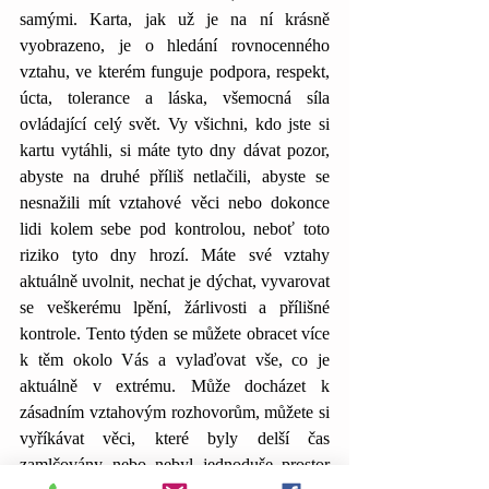
samými. Karta, jak už je na ní krásně 
vyobrazeno, je o hledání rovnocenného 
vztahu, ve kterém funguje podpora, respekt, 
úcta, tolerance a láska, všemocná síla 
ovládající celý svět. Vy všichni, kdo jste si 
kartu vytáhli, si máte tyto dny dávat pozor, 
abyste na druhé příliš netlačili, abyste se 
nesnažili mít vztahové věci nebo dokonce 
lidi kolem sebe pod kontrolou, neboť toto 
riziko tyto dny hrozí. Máte své vztahy 
aktuálně uvolnit, nechat je dýchat, vyvarovat 
se veškerému lpění, žárlivosti a přílišné 
kontrole. Tento týden se můžete obracet více 
k těm okolo Vás a vylaďovat vše, co je 
aktuálně v extrému. Může docházet k 
zásadním vztahovým rozhovorům, můžete si 
vyříkávat věci, které byly delší čas 
zamlčovány nebo nebyl jednoduše prostor 