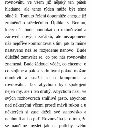
rovnováhu ve všem již nějaký ten pátek 
hledáme, ale tento týden může být téma 
silnější. Tomuto řešení dopomůže energie již 
zmíněného středečního Úplňku v Beranu, 
který nás bude ponoukat do ukončování a 
zároveň nových začátků, ale nezapomene 
nás nejdříve konfrontovat s tím, jak to máme 
nastaveno než se rozjedeme nanovo. Bude 
důležité zamyslet se, co pro nás rovnováha 
znamená. Bude žádoucí vědět, co chceme, o 
co stojíme a pak se s druhými pokud možno 
domluvit a snažit se o kompromis a 
rovnováhu. Tak abychom byli spokojení 
nejen my, ale i ten druhý. Abychom našli ve 
svých rozhovorech smířlivé gesto, abychom 
nad některými věcmi prostě mávli rukou a u 
některých si zase drželi své stanovisko a 
neuhnuli ani o píď. Rovnováha je o tom, že 
se naučíme myslet jak na potřeby svého 