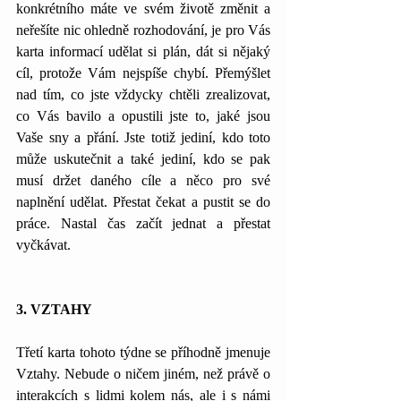
konkrétního máte ve svém životě změnit a 
neřešíte nic ohledně rozhodování, je pro Vás 
karta informací udělat si plán, dát si nějaký 
cíl, protože Vám nejspíše chybí. Přemýšlet 
nad tím, co jste vždycky chtěli zrealizovat, 
co Vás bavilo a opustili jste to, jaké jsou 
Vaše sny a přání. Jste totiž jediní, kdo toto 
může uskutečnit a také jediní, kdo se pak 
musí držet daného cíle a něco pro své 
naplnění udělat. Přestat čekat a pustit se do 
práce. Nastal čas začít jednat a přestat 
vyčkávat.
3. VZTAHY
Třetí karta tohoto týdne se příhodně jmenuje 
Vztahy. Nebude o ničem jiném, než právě o 
interakcích s lidmi kolem nás, ale i s námi 