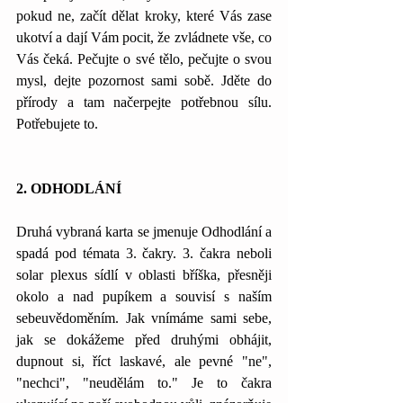
pokud ne, začít dělat kroky, které Vás zase 
ukotví a dají Vám pocit, že zvládnete vše, co 
Vás čeká. Pečujte o své tělo, pečujte o svou 
mysl, dejte pozornost sami sobě. Jděte do 
přírody a tam načerpejte potřebnou sílu. 
Potřebujete to.
2. ODHODLÁNÍ
Druhá vybraná karta se jmenuje Odhodlání a 
spadá pod témata 3. čakry. 3. čakra neboli 
solar plexus sídlí v oblasti bříška, přesněji 
okolo a nad pupíkem a souvisí s naším 
sebeuvědoměním. Jak vnímáme sami sebe, 
jak se dokážeme před druhými obhájit, 
dupnout si, říct laskavé, ale pevné "ne", 
"nechci", "neudělám to." Je to čakra 