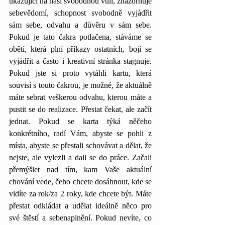
ukazující na naší svobodnou vůli, znázorňuje 
sebevědomí, schopnost svobodně vyjádřit 
sám sebe, odvahu a důvěru v sám sebe. 
Pokud je tato čakra potlačena, stáváme se 
obětí, která plní příkazy ostatních, bojí se 
vyjádřit a často i kreativní stránka stagnuje. 
Pokud jste si proto vytáhli kartu, která 
souvisí s touto čakrou, je možné, že aktuálně 
máte sebrat veškerou odvahu, kterou máte a 
pustit se do realizace. Přestat čekat, ale začít 
jednat. Pokud se karta týká něčeho 
konkrétního, radí Vám, abyste se pohli z 
místa, abyste se přestali schovávat a dělat, že 
nejste, ale vylezli a dali se do práce. Začali 
přemýšlet nad tím, kam Vaše aktuální 
chování vede, čeho chcete dosáhnout, kde se 
vidíte za rok/za 2 roky, kde chcete být. Máte 
přestat odkládat a udělat ideálně něco pro 
své štěstí a sebenaplnění. Pokud nevíte, co 