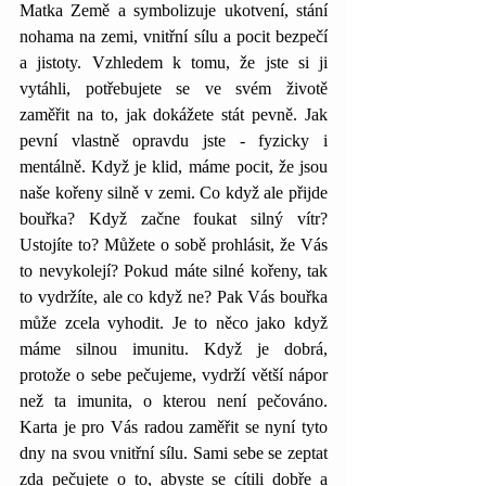
Matka Země a symbolizuje ukotvení, stání 
nohama na zemi, vnitřní sílu a pocit bezpečí 
a jistoty. Vzhledem k tomu, že jste si ji 
vytáhli, potřebujete se ve svém životě 
zaměřit na to, jak dokážete stát pevně. Jak 
pevní vlastně opravdu jste - fyzicky i 
mentálně. Když je klid, máme pocit, že jsou 
naše kořeny silně v zemi. Co když ale přijde 
bouřka? Když začne foukat silný vítr? 
Ustojíte to? Můžete o sobě prohlásit, že Vás 
to nevykolejí? Pokud máte silné kořeny, tak 
to vydržíte, ale co když ne? Pak Vás bouřka 
může zcela vyhodit. Je to něco jako když 
máme silnou imunitu. Když je dobrá, 
protože o sebe pečujeme, vydrží větší nápor 
než ta imunita, o kterou není pečováno. 
Karta je pro Vás radou zaměřit se nyní tyto 
dny na svou vnitřní sílu. Sami sebe se zeptat 
zda pečujete o to, abyste se cítili dobře a 