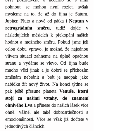
pohnout, se mohou nyní rozjet, avšak 
mysleme na to, že až do října je Saturn, 
Jupiter, Pluto a nově od pátka i 
Neptun v 
retrográdním směru
, tudíž dojde v 
následujících měsících k překopání našich 
hodnot a možného směru. Pokud jsme jeli 
celou dobu vpravo, je možné, že najednou 
vlivem situací zahneme na úplně opačnou 
stranu a vydáme se vlevo. Od října bude 
mnoho věcí jinak a je dobré se příchozím 
změnám nebránit a brát je naopak jako 
nabídku žít nový život. Na konci týdne se 
pak ještě přesune planeta 
Venuše, která 
stojí za našimi vztahy, do znamení 
ohnivého Lva
 a přinese do našich lásek více 
ohně, vášně, ale také dobrosrdečnosti a 
emocionálnosti. Více se však již dočtete v 
jednotlivých článcích.