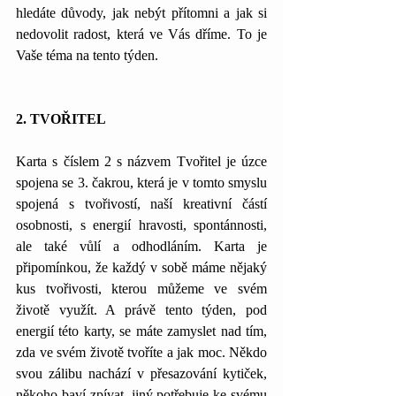
hledáte důvody, jak nebýt přítomni a jak si 
nedovolit radost, která ve Vás dříme. To je 
Vaše téma na tento týden.
2. TVOŘITEL
Karta s číslem 2 s názvem Tvořitel je úzce 
spojena se 3. čakrou, která je v tomto smyslu 
spojená s tvořivostí, naší kreativní částí 
osobnosti, s energií hravosti, spontánnosti, 
ale také vůlí a odhodláním. Karta je 
připomínkou, že každý v sobě máme nějaký 
kus tvořivosti, kterou můžeme ve svém 
životě využít. A právě tento týden, pod 
energií této karty, se máte zamyslet nad tím, 
zda ve svém životě tvoříte a jak moc. Někdo 
svou zálibu nachází v přesazování kytiček, 
někoho baví zpívat, jiný potřebuje ke svému 