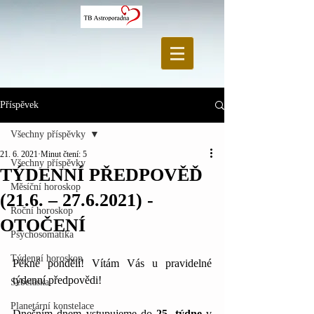
Příspěvek
Všechny příspěvky
21. 6. 2021
Minut čtení: 5
Všechny příspěvky
TÝDENNÍ PŘEDPOVĚĎ
Měsíční horoskop
(21.6. – 27.6.2021) -
Roční horoskop
OTOČENÍ
Psychosomatika
Týdenní horoskop
Pěkné pondělí! Vítám Vás u pravidelné 
týdenní předpovědi!
Sebeláska
Planetární konstelace
Dnešním dnem vstupujeme do 
25. týdne
 v 