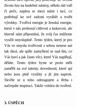
životu hru na hudební nástroj, někdo rád vaří 
či peče, najdou se mezi námi i tací, co 
potřebují ke své radosti vyrábět a tvořit 
výrobky. Tvořivá energie je ženská energie, 
která v nás probouzí citlivost a laskavost, ale 
hlavně nám připomíná, že svůj čas můžeme 
využít smysluplně. Tento týden, který je pro 
Vás ve smyslu tvořivosti s sebou nenese ani 
tak úkol, ale spíše zamyšlení se nad tím, co 
Vás baví a jak často věci, které Vás naplňují, 
děláte. Tento týden byste se proto měli 
zaměřit na své talenty, dovednosti, které spí 
nebo jsou plně využity a jít jim naproti. 
Skvěle se u toho odreagujete a třeba i 
načerpáte inspiraci. Takže vzhůru do tvoření.
3. ÚSPĚCH