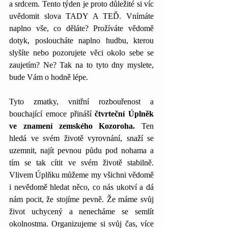
a srdcem. Tento týden je proto důležité si víc 
uvědomit slova TADY A TEĎ. Vnímáte 
naplno vše, co děláte? Prožíváte vědomě 
dotyk, posloucháte naplno hudbu, kterou 
slyšíte nebo pozorujete věci okolo sebe se 
zaujetím? Ne? Tak na to tyto dny myslete, 
bude Vám o hodně lépe.
Tyto zmatky, vnitřní rozbouřenost a 
bouchající emoce přináší 
čtvrteční Úplněk 
ve znamení zemského Kozoroha.
 Ten 
hledá ve svém životě vyrovnání, snaží se 
uzemnit, najít pevnou půdu pod nohama a 
tím se tak cítit ve svém životě stabilně. 
Vlivem Úplňku můžeme my všichni vědomě 
i nevědomě hledat něco, co nás ukotví a dá 
nám pocit, že stojíme pevně. Že máme svůj 
život uchycený a nenecháme se semlít 
okolnostma. Organizujeme si svůj čas, více 