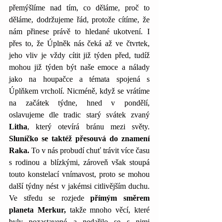
přemýšlíme nad tím, co děláme, proč to 
děláme, dodržujeme řád, protože cítíme, že 
nám přinese právě to hledané ukotvení. I 
přes to, že Úplněk nás čeká až ve čtvrtek, 
jeho vliv je vždy cítit již týden před, tudíž 
mohou již týden být naše emoce a nálady 
jako na houpačce a témata spojená s 
Úplňkem vrcholí. Nicméně, když se vrátíme 
na začátek týdne, hned v pondělí, 
oslavujeme dle tradic starý svátek zvaný 
Litha
, který otevírá bránu mezi světy. 
Sluníčko se taktéž přesouvá do znamení 
Raka.
 To v nás probudí chuť trávit více času 
s rodinou a blízkými, zároveň však stoupá 
touto konstelací vnímavost, proto se mohou 
další týdny nést v jakémsi citlivějším duchu. 
Ve středu se rozjede 
přímým směrem 
planeta Merkur,
 takže mnoho věcí, které 
byly pozastavené a nedařilo se s nimi 