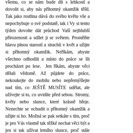
všemu, co se nám bude dít s lehkostí a 
dovolit si, aby nás přítomný okamžik těšil. 
Tak jako rostlina dává do svého květu vše a 
nepochybuje o své podstatě, tak i Vy si tento 
týden dovolte dát průchod Vaší nejhlubší 
přirozenosti a sdílet ji se světem. Proměňte 
hlavu plnou starostí a strachů v květ a užijte 
si přítomný okamžik. Neříkám, abyste 
všechno odhodili a místo do práce se šli 
procházet po lese.  Jen říkám, abyste věci 
dělali vědomě. Až půjdete do práce, 
nekoukejte do mobilu nebo nepřemýšlejte 
nad tím, co JEŠTĚ MUSÍTE udělat, ale 
užívejte si to, co uvidíte před sebou. Stromy, 
květy nebo slunce, které krásně hřeje. 
Nenechte se ochudit o přítomný okamžik a 
užijte si ho. Možná se pak setkáte s tím, proč 
je pro Vás vlastně tak těžké nechat věci být a 
jen si tak užívat letního slunce, proč stále 