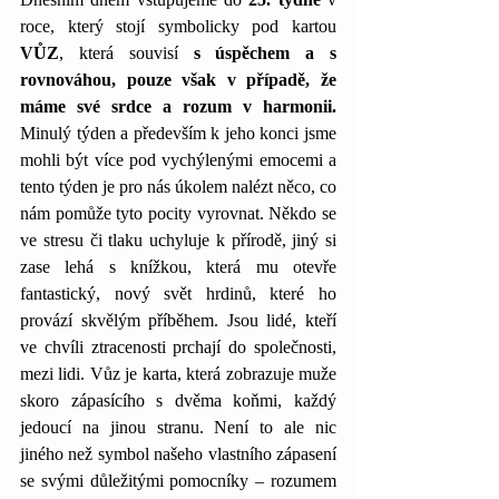
roce, který stojí symbolicky pod kartou 
VŮZ
, která souvisí 
s úspěchem a s 
rovnováhou, pouze však v případě, že 
máme své srdce a rozum v harmonii. 
Minulý týden a především k jeho konci jsme 
mohli být více pod vychýlenými emocemi a 
tento týden je pro nás úkolem nalézt něco, co 
nám pomůže tyto pocity vyrovnat. Někdo se 
ve stresu či tlaku uchyluje k přírodě, jiný si 
zase lehá s knížkou, která mu otevře 
fantastický, nový svět hrdinů, které ho 
provází skvělým příběhem. Jsou lidé, kteří 
ve chvíli ztracenosti prchají do společnosti, 
mezi lidi. Vůz je karta, která zobrazuje muže 
skoro zápasícího s dvěma koňmi, každý 
jedoucí na jinou stranu. Není to ale nic 
jiného než symbol našeho vlastního zápasení 
se svými důležitými pomocníky – rozumem 