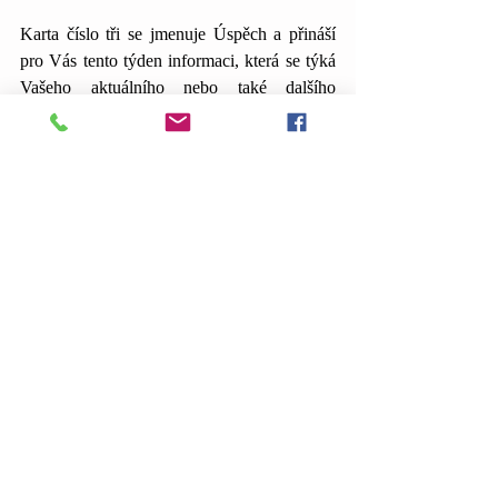
Karta číslo tři se jmenuje Úspěch a přináší 
pro Vás tento týden informaci, která se týká 
Vašeho aktuálního nebo také dalšího 
směřování. Každý si pod slovem úspěch 
představuje něco jiného. Někdo výhru ve 
sportce, druhý to, že dělá co ho baví. Tento 
týden bude u Vás tak trochu ve stylu „z 
extrému do extrému“. Buď si tento týden 
královsky a dosyta užijete nebo se necháte 
unášet svým bolavým egem a prožijete týden 
ve stresu, kritice a naštvanosti. Šestka, číslo 
této karty, je o harmonii, vyvážení, radosti, 
lásce, karmě. S energií celé karty Vám 
přináší důležitou radu a připomínku – 
nezapomenout se radovat. Vidět úspěch 
všude, kam se podíváte, naprosto kdekoli, u 
kohokoli, ale hlavně věřit a dát si do hlavy 
pozitivní víru v to, že ať se jedná o dosažení 