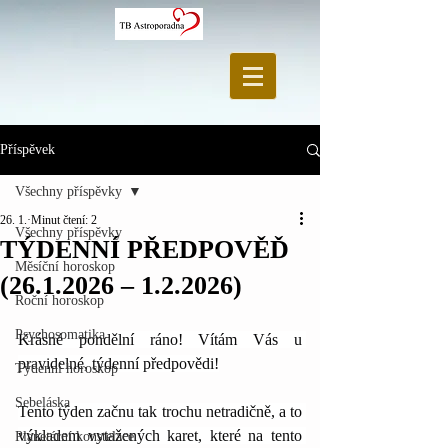
Příspěvek
Všechny příspěvky
26. 1.
Minut čtení: 2
Všechny příspěvky
TÝDENNÍ PŘEDPOVĚĎ
Měsíční horoskop
(26.1.2026 – 1.2.2026)
Roční horoskop
Psychosomatika
Krásné pondělní ráno! Vítám Vás u 
pravidelné, týdenní předpovědi!
Týdenní horoskop
Sebeláska
Tento týden začnu tak trochu netradičně, a to 
výkladem vytažených karet, které na tento 
Planetární konstelace