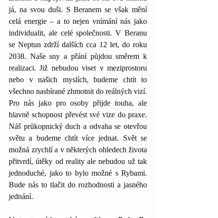
já, na svou duši. S Beranem se však mění 
celá energie – a to nejen vnímání nás jako 
individualit, ale celé společnosti. V Beranu 
se Neptun zdrží dalších cca 12 let, do roku 
2038. Naše sny a přání půjdou směrem k 
realizaci. Již nebudou viset v meziprostoru 
nebo v našich myslích, budeme chtít to 
všechno nasbírané zhmotnit do reálných vizí. 
Pro nás jako pro osoby přijde touha, ale 
hlavně schopnost převést své vize do praxe. 
Náš průkopnický duch a odvaha se otevřou 
světu a budeme chtít více jednat. Svět se 
možná zrychlí a v některých ohledech života 
přitvrdí, útěky od reality ale nebudou už tak 
jednoduché, jako to bylo možné s Rybami. 
Bude nás to tlačit do rozhodnosti a jasného 
jednání.