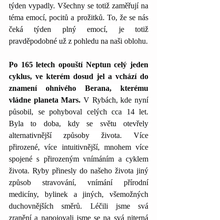
týden vypadly. Všechny se totiž zaměřují na 
téma emocí, pocitů a prožitků. To, že se nás 
čeká týden plný emocí, je totiž 
pravděpodobné už z pohledu na naši oblohu.
Po 165 letech opouští Neptun celý jeden 
cyklus, ve kterém dosud jel a vchází do 
znamení ohnivého Berana, kterému 
vládne planeta Mars.
 V Rybách, kde nyní 
působil, se pohyboval celých cca 14 let. 
Byla to doba, kdy se světu otevřely 
alternativnější způsoby života. Více 
přirozené, více intuitivnější, mnohem více 
spojené s přirozeným vnímáním a cyklem 
života. Ryby přinesly do našeho života jiný 
způsob stravování, vnímání přírodní 
medicíny, bylinek a jiných, všemožných 
duchovnějších směrů. Léčili jsme svá 
zranění a napojovali jsme se na svá niterná 