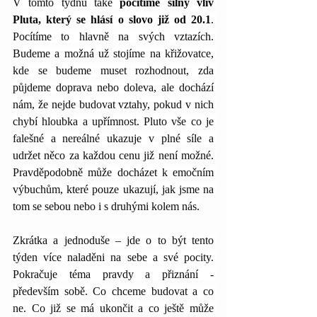
V tomto týdnu také 
pocítíme silný vliv 
Pluta, který se hlásí o slovo již od 20.1
. 
Pocítíme to hlavně na svých vztazích. 
Budeme a možná už stojíme na křižovatce, 
kde se budeme muset rozhodnout, zda 
půjdeme doprava nebo doleva, ale dochází 
nám, že nejde budovat vztahy, pokud v nich 
chybí hloubka a upřímnost. Pluto vše co je 
falešné a nereálné ukazuje v plné síle a 
udržet něco za každou cenu již není možné. 
Pravděpodobně může docházet k emočním 
výbuchům, které pouze ukazují, jak jsme na 
tom se sebou nebo i s druhými kolem nás.
Zkrátka a jednoduše – jde o to být tento 
týden více naladěni na sebe a své pocity. 
Pokračuje téma pravdy a přiznání - 
především sobě. Co chceme budovat a co 
ne. Co již se má ukončit a co ještě může 