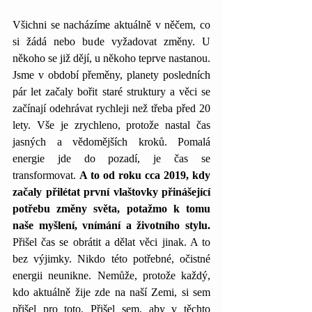
Všichni se nacházíme aktuálně v něčem, co 
si žádá nebo bude vyžadovat změny. U 
někoho se již dějí, u někoho teprve nastanou. 
Jsme v období přeměny, planety posledních 
pár let začaly bořit staré struktury a věci se 
začínají odehrávat rychleji než třeba před 20 
lety. Vše je zrychleno, protože nastal čas 
jasných a vědomějších kroků. Pomalá 
energie jde do pozadí, je čas se 
transformovat. 
A to od roku cca 2019, kdy 
začaly přilétat první vlaštovky přinášející 
potřebu změny světa, potažmo k tomu 
naše myšlení, vnímání a životního stylu.
Přišel čas se obrátit a dělat věci jinak. A to 
bez výjimky. Nikdo této potřebné, očistné 
energii neunikne. Nemůže, protože každý, 
kdo aktuálně žije zde na naší Zemi, si sem 
přišel pro toto. Přišel sem, aby v těchto 