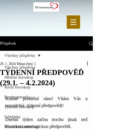
Příspěvek
Všechny příspěvky
29. 1. 2024
Minut čtení: 1
Všechny příspěvky
TÝDENNÍ PŘEDPOVĚĎ
Měsíční horoskop
(29.1. – 4.2.2024)
Roční horoskop
Psychosomatika
Krásné pondělní ráno! Vítám Vás u 
pravidelné, týdenní předpovědi!
Týdenní horoskop
Sebeláska
Dnešní týden začnu trochu jinak než 
klasickou astrologickou předpovědí. 
Planetární konstelace