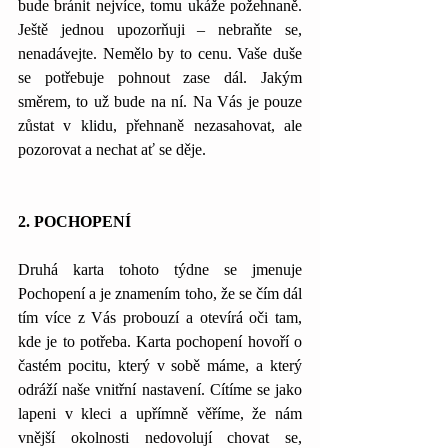
bude bránit nejvíce, tomu ukáže požehnaně. 
Ještě jednou upozorňuji – nebraňte se, 
nenadávejte. Nemělo by to cenu. Vaše duše 
se potřebuje pohnout zase dál. Jakým 
směrem, to už bude na ní. Na Vás je pouze 
zůstat v klidu, přehnaně nezasahovat, ale 
pozorovat a nechat ať se děje.
2. POCHOPENÍ
Druhá karta tohoto týdne se jmenuje 
Pochopení a je znamením toho, že se čím dál 
tím více z Vás probouzí a otevírá oči tam, 
kde je to potřeba. Karta pochopení hovoří o 
častém pocitu, který v sobě máme, a který 
odráží naše vnitřní nastavení. Cítíme se jako 
lapeni v kleci a upřímně věříme, že nám 
vnější okolnosti nedovolují chovat se, 