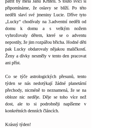
patřit by měla Janu Křtiteli. S touto svící si 
připomínáme, že oslavy se blíží. Po této 
neděli slaví své jmeniny Lucie. Dříve tyto 
„Lucky“ chodívaly na 3.adventní neděli od 
domu k domu a s velkým nožem 
vyhrožovaly dětem, které se o adventu 
nepostily, že jim rozpářou břicha. Hodné děti 
pak Lucky obdarovaly nějakou maličkostí. 
Ženy a dívky nesměly v tento den pracovat 
ani příst.
Co se týče astrologických přesunů, tento 
týden se nás nedotýkají žádné planetární 
přechody, nicméně to neznamená, že se na 
obloze nic neděje. Děje se toho více než 
dost, ale to si podrobněji napíšeme v 
konkrétních denních článcích. 
Krásný týden!