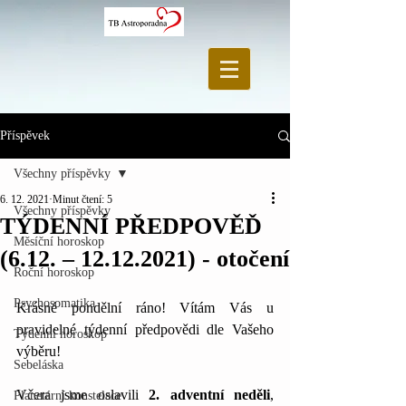
Příspěvek
Všechny příspěvky
6. 12. 2021
Minut čtení: 5
Všechny příspěvky
TÝDENNÍ PŘEDPOVĚĎ
Měsíční horoskop
(6.12. – 12.12.2021) - otočení
Roční horoskop
Psychosomatika
Krásné pondělní ráno! Vítám Vás u 
pravidelné týdenní předpovědi dle Vašeho 
Týdenní horoskop
výběru!
Sebeláska
Včera jsme oslavili 
2. adventní neděli
, 
Planetární konstelace