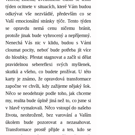
týden ocitnete v situacích, které Vám budou 
odkrývat vše nezvládlé, především co se 
Vaší emocionální stránky týče. Tento týden 
se opravdu nemá cenu ničemu bránit, 
protože jinak bude vyhrocený a nepříjemný. 
Nenechá Vás nic v klidu, budou s Vámi 
cloumat pocity, neboť bude potřeba jít více 
do hloubky. Přestat stagnovat a začít si dělat 
pravidelnou sebereflexi svých myšlenek, 
skutků a všeho, co budete prožívat. U této 
karty je známo, že opravdová transformace 
započne ve chvíli, kdy zažijeme nějaký šok. 
Něco se neodehraje podle toho, jak chceme 
my, realita bude úplně jiná než to, co jsme si 
v hlavě vymalovali. Něco vstoupí do našeho 
života, neohroženě, bez varování a Vaším 
úkolem bude pozorovat a nezasahovat. 
Transformace prostě přijde a ten, kdo se 