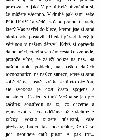
pracovat. A jak? V první řadě přiznáním si, 
že můžete všechno. V druhé pak sami sebe 
POCHOPIT a vědět, z čeho pramení strach, 
který Vás zavřel do klece, kterou jste si sami 
okolo sebe postavili. Hledat původ, který je 
většinou v našem dětství. Když si opravdu 
dáme práci, otevírá se nám cesta ke svobodě, 
protože víme, že záleží pouze na nás. Na 
našem úhlu pohledu, na našich dalších 
rozhodnutích, na našich slibech, které si sami 
sobě dáme. Jasně, vrátka se tímto otevřou, 
ale svoboda je dost často spojená s 
nejistotou. Co teď s tím? Možná se jen pro 
začátek soustředit na to, co chceme a 
vymalovat si, co uděláme až vyletíme z 
klícky. Pokud budete důslední, Vaše 
představy budou tak moc reálné, že už se 
jich nebudete chtít pustit. A pak frrr... 