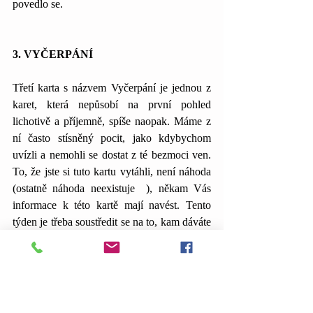
povedlo se.  
3. VYČERPÁNÍ
Třetí karta s názvem Vyčerpání je jednou z 
karet, která nepůsobí na první pohled 
lichotivě a příjemně, spíše naopak. Máme z 
ní často stísněný pocit, jako kdybychom 
uvízli a nemohli se dostat z té bezmoci ven. 
To, že jste si tuto kartu vytáhli, není náhoda 
(ostatně náhoda neexistuje  ), někam Vás 
informace k této kartě mají navést. Tento 
týden je třeba soustředit se na to, kam dáváte 
svou energii, protože očividně se Vaše 
psychika a možná i tělo cítí přesně tak, jako 
muž na obrázku. Nemusíte to vnímat naplno, 
jsou lidé, kteří při vybrání této karty mají 
dojem, že jich se to netýká, ovšem, když se 