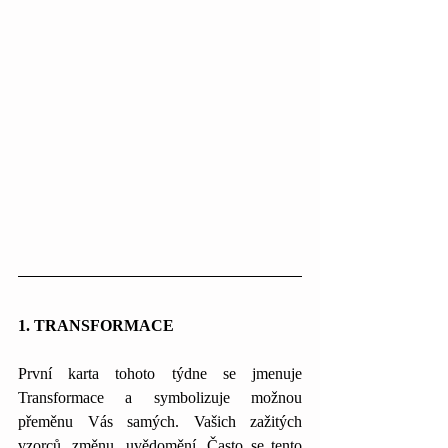
1. TRANSFORMACE
První karta tohoto týdne se jmenuje 
Transformace a symbolizuje možnou 
přeměnu Vás samých. Vašich zažitých 
vzorců, změnu, uvědomění. Často se tento 