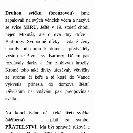
Druhou svíčku (bronzovou)
 jsme 
zapalovali na svých věncích včera a nazývá 
se svíce 
MÍRU
. Ještě v 19. století chodil 
nejen Mikuláš, ale o dva dny dříve i 
Barborky. Svobodné dívky i vdané ženy 
chodily od domu k domu a předváděly 
výstup ze života sv. Barbory. Dětem pak 
rozdávaly dárky a těm zlobivým hrozily. 
Kromě toho také dívky uřezávaly větvičky 
ze stromu či keře a té které do Vánoc 
vykvetla, přinesla do domova štěstí. 
Děvčatům na vdávání pak předpovídala 
svatbu.
Na konci týdne nás čeká 
třetí svíčka 
(stříbrná)
 a ta platí za symbol 
PŘÁTELSTVÍ
. Má být správně růžová a 