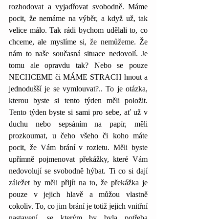
rozhodovat a vyjadřovat svobodně. Máme 
pocit, že nemáme na výběr, a když už, tak 
velice málo. Tak rádi bychom udělali to, co 
chceme, ale myslíme si, že nemůžeme. Že 
nám to naše současná situace nedovolí. Je 
tomu ale opravdu tak? Nebo se pouze 
NECHCEME či MÁME STRACH hnout a 
jednodušší je se vymlouvat?.. To je otázka, 
kterou byste si tento týden měli položit. 
Tento týden byste si sami pro sebe, ať už v 
duchu nebo sepsáním na papír, měli 
prozkoumat, u čeho všeho či koho máte 
pocit, že Vám brání v rozletu. Měli byste 
upřímně pojmenovat překážky, které Vám 
nedovolují se svobodně hýbat. Ti co si dají 
záležet by měli přijít na to, že překážka je 
pouze v jejich hlavě a můžou vlastně 
cokoliv. To, co jim brání je totiž jejich vnitřní 
nastavení, se kterým by byla potřeba 