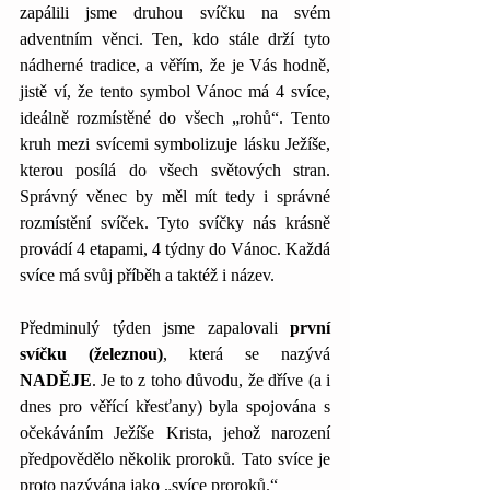
zapálili jsme druhou svíčku na svém 
adventním věnci. Ten, kdo stále drží tyto 
nádherné tradice, a věřím, že je Vás hodně, 
jistě ví, že tento symbol Vánoc má 4 svíce, 
ideálně rozmístěné do všech „rohů“. Tento 
kruh mezi svícemi symbolizuje lásku Ježíše, 
kterou posílá do všech světových stran. 
Správný věnec by měl mít tedy i správné 
rozmístění svíček. Tyto svíčky nás krásně 
provádí 4 etapami, 4 týdny do Vánoc. Každá 
svíce má svůj příběh a taktéž i název.
Předminulý týden jsme zapalovali 
první 
svíčku (železnou)
, která se nazývá 
NADĚJE
. Je to z toho důvodu, že dříve (a i 
dnes pro věřící křesťany) byla spojována s 
očekáváním Ježíše Krista, jehož narození 
předpovědělo několik proroků. Tato svíce je 
proto nazývána jako „svíce proroků.“