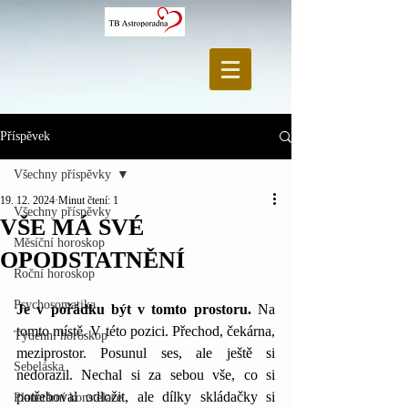
Příspěvek
Všechny příspěvky
19. 12. 2024
Minut čtení: 1
Všechny příspěvky
VŠE MÁ SVÉ
Měsíční horoskop
OPODSTATNĚNÍ
Roční horoskop
Psychosomatika
Je v pořádku být v tomto prostoru.
 Na 
tomto místě. V této pozici. Přechod, čekárna, 
Týdenní horoskop
meziprostor. Posunul ses, ale ještě si 
Sebeláska
nedorazil. Nechal si za sebou vše, co si 
potřeboval odložit, ale dílky skládačky si 
Planetární konstelace