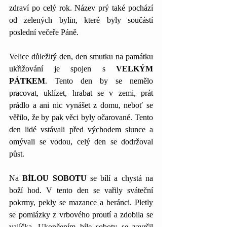
zdraví po celý rok. Název prý také pochází 
od zelených bylin, které byly součástí 
poslední večeře Páně.
Velice důležitý den, den smutku na památku 
ukřižování je spojen s 
VELKÝM 
PÁTKEM
. Tento den by se nemělo 
pracovat, uklízet, hrabat se v zemi, prát 
prádlo a ani nic vynášet z domu, neboť se 
věřilo, že by pak věci byly očarované. Tento 
den lidé vstávali před východem slunce a 
omývali se vodou, celý den se dodržoval 
půst.
Na 
BÍLOU SOBOTU
 se bílí a chystá na 
boží hod. V tento den se vařily sváteční 
pokrmy, pekly se mazance a beránci. Pletly 
se pomlázky z vrbového proutí a zdobila se 
vajíčka. Ukončením bíle soboty se završil 