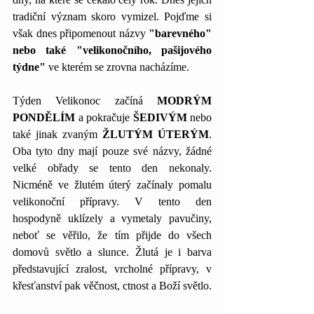
tradiční význam skoro vymizel. Pojďme si 
však dnes připomenout názvy 
"barevného" 
nebo také "velikonočního, pašijového 
týdne" 
ve kterém se zrovna nacházíme.
Týden Velikonoc začíná 
MODRÝM 
PONDĚLÍM
 a pokračuje 
ŠEDIVÝM
 nebo 
také jinak zvaným 
ŽLUTÝM ÚTERÝM
. 
Oba tyto dny mají pouze své názvy, žádné 
velké obřady se tento den nekonaly. 
Nicméně ve žlutém úterý začínaly pomalu 
velikonoční přípravy. V tento den 
hospodyně uklízely a vymetaly pavučiny, 
neboť se věřilo, že tím přijde do všech 
domovů světlo a slunce. Žlutá je i barva 
představující zralost, vrcholné přípravy, v 
křesťanství pak věčnost, ctnost a Boží světlo.