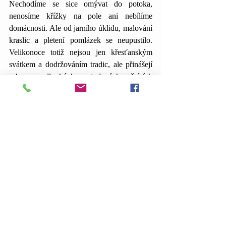
Nechodíme se sice omývat do potoka, 
nenosíme křížky na pole ani nebílíme 
domácnosti. Ale od jarního úklidu, malování 
kraslic a pletení pomlázek se neupustilo. 
Velikonoce totiž nejsou jen křesťanským 
svátkem a dodržováním tradic, ale přinášejí 
sebou po dlouhých a studených měsících
příslib jara. 
Dnes večer si povíme o tom, jak vyčistit ze 
svých domácností nezvané hosty. 
Krásný den.
Autor: Tereza
Planetární konstelace