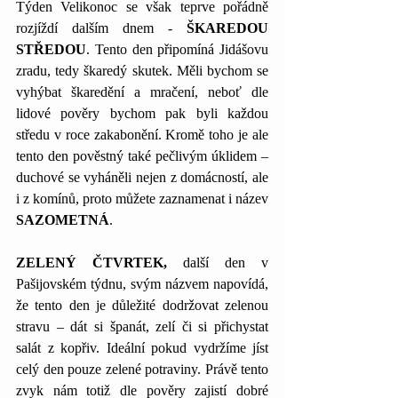
Týden Velikonoc se však teprve pořádně 
rozjíždí dalším dnem - 
ŠKAREDOU 
STŘEDOU
. Tento den připomíná Jidášovu 
zradu, tedy škaredý skutek. Měli bychom se 
vyhýbat škaredění a mračení, neboť dle 
lidové pověry bychom pak byli každou 
středu v roce zakabonění. Kromě toho je ale 
tento den pověstný také pečlivým úklidem – 
duchové se vyháněli nejen z domácností, ale 
i z komínů, proto můžete zaznamenat i název 
SAZOMETNÁ
.
ZELENÝ ČTVRTEK,
 další den v 
Pašijovském týdnu, svým názvem napovídá, 
že tento den je důležité dodržovat zelenou 
stravu – dát si španát, zelí či si přichystat 
salát z kopřiv. Ideální pokud vydržíme jíst 
celý den pouze zelené potraviny. Právě tento 
zvyk nám totiž dle pověry zajistí dobré 