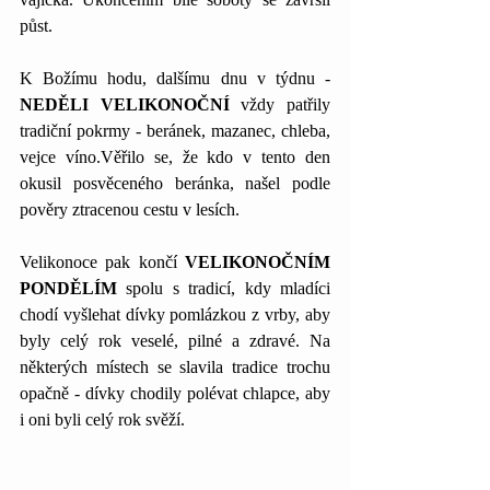
půst.
K Božímu hodu, dalšímu dnu v týdnu - 
NEDĚLI VELIKONOČNÍ
 vždy patřily 
tradiční pokrmy - beránek, mazanec, chleba, 
vejce víno.Věřilo se, že kdo v tento den 
okusil posvěceného beránka, našel podle 
pověry ztracenou cestu v lesích.
Velikonoce pak končí 
VELIKONOČNÍM 
PONDĚLÍM 
spolu s tradicí, kdy mladíci 
chodí vyšlehat dívky pomlázkou z vrby, aby 
byly celý rok veselé, pilné a zdravé. Na 
některých místech se slavila tradice trochu 
opačně - dívky chodily polévat chlapce, aby 
i oni byli celý rok svěží.