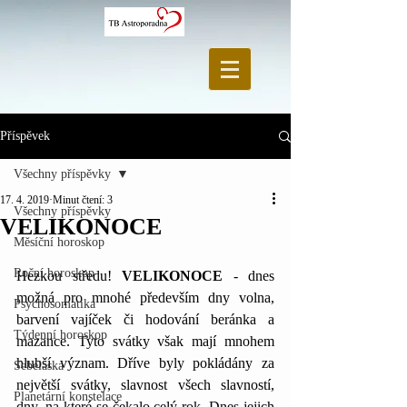
Příspěvek
Všechny příspěvky
17. 4. 2019
Minut čtení: 3
Všechny příspěvky
VELIKONOCE
Měsíční horoskop
Roční horoskop
Hezkou středu! 
VELIKONOCE
 - dnes 
možná pro mnohé především dny volna, 
Psychosomatika
barvení vajíček či hodování beránka a 
Týdenní horoskop
mazance. Tyto svátky však mají mnohem 
hlubší význam. Dříve byly pokládány za 
Sebeláska
největší svátky, slavnost všech slavností, 
Planetární konstelace
dny, na které se čekalo celý rok. Dnes jejich 