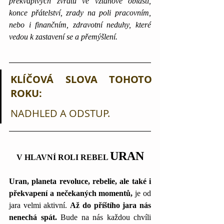
překvapivých zvratů ve vztahové oblasti, 
konce přátelství, zrady na poli pracovním, 
nebo i finančním, zdravotní neduhy, které 
vedou k zastavení se a přemýšlení.
KLÍČOVÁ SLOVA TOHOTO 
ROKU: 
NADHLED A ODSTUP.
URAN
V HLAVNÍ ROLI REBEL 
Uran, planeta revoluce, rebelie, ale také i 
překvapení a nečekaných momentů,
 je od 
jara velmi aktivní. 
Až do příštího jara nás 
nenechá spát. 
Bude na nás každou chvíli 