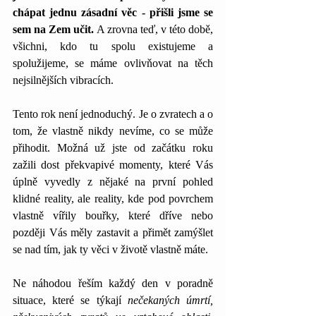
chápat jednu zásadní věc - přišli jsme se 
sem na Zem učit. 
A zrovna teď, v této době, 
všichni, kdo tu spolu existujeme a 
spolužijeme, se máme ovlivňovat na těch 
nejsilnějších vibracích.
Tento rok není jednoduchý. Je o zvratech a o 
tom, že vlastně nikdy nevíme, co se může 
přihodit. Možná už jste od začátku roku 
zažili dost překvapivé momenty, které Vás 
úplně vyvedly z nějaké na první pohled 
klidné reality, ale reality, kde pod povrchem 
vlastně vířily bouřky, které dříve nebo 
později Vás měly zastavit a přimět zamýšlet 
se nad tím, jak ty věci v životě vlastně máte.
Ne náhodou řeším každý den v poradně 
situace, které se týkají 
nečekaných úmrtí, 