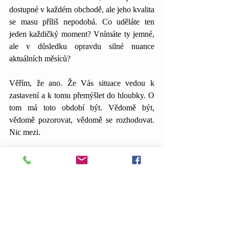
dostupné v každém obchodě, ale jeho kvalita 
se masu příliš nepodobá. Co uděláte ten 
jeden každičký moment? Vnímáte ty jemné, 
ale v důsledku opravdu silné nuance 
aktuálních měsíců?
Věřím, že ano. Že Vás situace vedou k 
zastavení a k tomu přemýšlet do hloubky. O 
tom má toto období být. Vědomě být, 
vědomě pozorovat, vědomě se rozhodovat. 
Nic mezi.
Autor: Tereza
Planetární konstelace