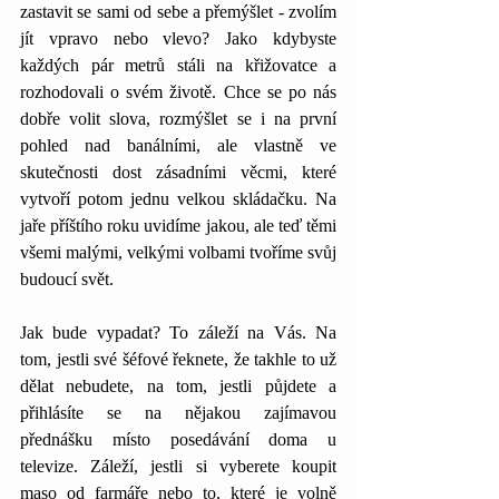
zastavit se sami od sebe a přemýšlet - zvolím 
jít vpravo nebo vlevo? Jako kdybyste 
každých pár metrů stáli na křižovatce a 
rozhodovali o svém životě. Chce se po nás 
dobře volit slova, rozmýšlet se i na první 
pohled nad banálními, ale vlastně ve 
skutečnosti dost zásadními věcmi, které 
vytvoří potom jednu velkou skládačku. Na 
jaře příštího roku uvidíme jakou, ale teď těmi 
všemi malými, velkými volbami tvoříme svůj 
budoucí svět.
Jak bude vypadat? To záleží na Vás. Na 
tom, jestli své šéfové řeknete, že takhle to už 
dělat nebudete, na tom, jestli půjdete a 
přihlásíte se na nějakou zajímavou 
přednášku místo posedávání doma u 
televize. Záleží, jestli si vyberete koupit 
maso od farmáře nebo to, které je volně 