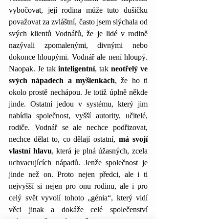
vybočovat, její rodina může tuto dušičku 
považovat za zvláštní, často jsem slýchala od 
svých klientů Vodnářů, že je lidé v rodině 
nazývali zpomalenými, divnými nebo 
dokonce hloupými. Vodnář ale není hloupý. 
Naopak. Je tak 
inteligentní
, tak 
neotřelý ve 
svých nápadech a myšlenkách
, že ho ti 
okolo prostě nechápou. Je totiž úplně někde 
jinde. Ostatní jedou v systému, který jim 
nabídla společnost, vyšší autority, učitelé, 
rodiče. Vodnář se ale nechce podřizovat, 
nechce dělat to, co dělají ostatní, 
má svojí 
vlastní hlavu
, která je plná úžasných, zcela 
uchvacujících nápadů. Jenže společnost je 
jinde než on. Proto nejen předci, ale i ti 
nejvyšší si nejen pro onu rodinu, ale i pro 
celý svět vyvolí tohoto „génia“, který vidí 
věci jinak a dokáže celé společenství 