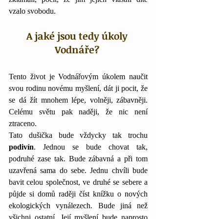
vzalo svobodu. 
A jaké jsou tedy úkoly 
Vodnáře? 
Tento život je Vodnářovým úkolem naučit 
svou rodinu novému myšlení, dát ji pocit, že 
se dá žít mnohem lépe, volněji, zábavněji. 
Celému světu pak naději, že nic není 
ztraceno. 
Tato dušička bude vždycky tak trochu 
podivín
. Jednou se bude chovat tak, 
podruhé zase tak. Bude zábavná a při tom 
uzavřená sama do sebe. Jednu chvíli bude 
bavit celou společnost, ve druhé se sebere a 
půjde si domů raději číst knížku o nových 
ekologických vynálezech. Bude jiná než 
všichni ostatní. Její myšlení bude naprosto 