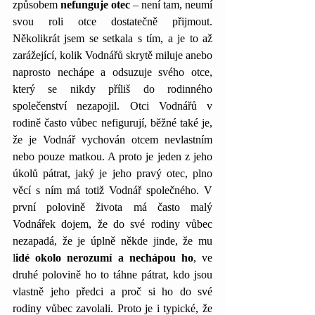
způsobem 
nefunguje otec 
– není tam, neumí 
svou roli otce dostatečně přijmout. 
Několikrát jsem se setkala s tím, a je to až 
zarážející, kolik Vodnářů skrytě miluje anebo 
naprosto nechápe a odsuzuje svého otce, 
který se nikdy příliš do rodinného 
společenství nezapojil. Otci Vodnářů v 
rodině často vůbec nefigurují, běžné také je, 
že je Vodnář vychován otcem nevlastním 
nebo pouze matkou. A proto je jeden z jeho 
úkolů pátrat, jaký je jeho pravý otec, plno 
věcí s ním má totiž Vodnář společného. V 
první polovině života má často malý 
Vodnářek dojem, že do své rodiny vůbec 
nezapadá, že je úplně někde jinde, že mu 
l
idé okolo nerozumí a nechápou ho
, ve 
druhé polovině ho to táhne pátrat, kdo jsou 
vlastně jeho předci a proč si ho do své 
rodiny vůbec zavolali. Proto je i typické, že 