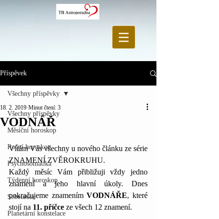
Příspěvek
Všechny příspěvky
18. 2. 2019
Minut čtení: 3
Všechny příspěvky
VODNÁŘ
Měsíční horoskop
Roční horoskop
Vítám Vás všechny u nového článku ze série 
ZNAMENÍ ZVĚROKRUHU.
Psychosomatika
Každý měsíc Vám přibližuji vždy jedno 
Týdenní horoskop
znamení a jeho hlavní úkoly. Dnes 
pokračujeme znamením 
VODNÁŘE
, které 
Sebeláska
stojí na 
11. příčce
 ze všech 12 znamení.  
Planetární konstelace