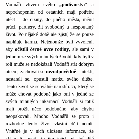
Vodnáři vlivem svého 
„podivínství“
 a 
nepochopením od ostatních mají potřebu 
utéct – do ciziny, do jiného města, měnit 
práci, partnery, žít svobodný a nespoutaný 
život. Po nějaké době ale zjistí, že se pouze 
naplňuje karma. Nejenomže byli vyvoleni, 
aby 
očistili černé ovce rodiny
, ale sami v 
jednom ze svých minulých životů, kdy byli v 
roli muže se nedokázali Vodnáři stát dobrým 
otcem, zachovali se 
nezodpovědně 
– utekli, 
nestarali se, opustili matku svého dítěte. 
Tento život se schválně narodí otci, který se 
může chovat podobně jako oni v jedné ze 
svých minulých inkarnací. Vodnáři si totiž 
mají prožít něco podobného, aby chybu 
neopakovali. Mnoho Vodnářů se proto i 
rozhodne tento život vlastní děti nemít. 
Vnitřně je v nich uložena informace, že 
zklamali, pocit, že jim jejich vlastní dítě 