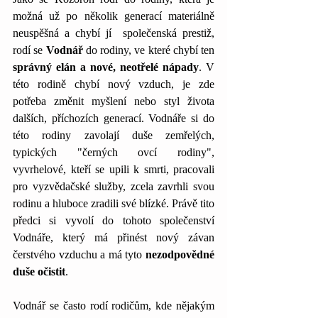
možná už po několik generací materiálně 
neuspěšná a chybí jí  společenská prestiž, 
rodí se 
Vodnář 
do rodiny, ve které chybí ten 
správný elán a nové, neotřelé nápady
. V 
této rodině chybí nový vzduch, je zde 
potřeba změnit myšlení nebo styl života 
dalších, příchozích generací. Vodnáře si do 
této rodiny zavolají duše zemřelých, 
typických "černých ovcí rodiny", 
vyvrhelové, kteří se upili k smrti, pracovali 
pro vyzvědačské služby, zcela zavrhli svou 
rodinu a hluboce zradili své blízké. Právě tito 
předci si vyvolí do tohoto společenství 
Vodnáře, který má přinést nový závan 
čerstvého vzduchu a má tyto 
nezodpovědné 
duše očistit
. 
Vodnář se často rodí rodičům, kde nějakým 