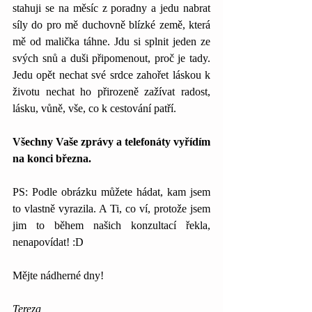
stahuji se na měsíc z poradny a jedu nabrat 
síly do pro mě duchovně blízké země, která 
mě od malička táhne. Jdu si splnit jeden ze 
svých snů a duši připomenout, proč je tady. 
Jedu opět nechat své srdce zahořet láskou k 
životu nechat ho přirozeně zažívat radost, 
lásku, vůně, vše, co k cestování patří. 
Všechny Vaše zprávy a telefonáty vyřídím 
na konci března.
PS: Podle obrázku můžete hádat, kam jsem 
to vlastně vyrazila. A Ti, co ví, protože jsem 
jim to během našich konzultací řekla, 
nenapovídat! :D 
Mějte nádherné dny!
Tereza