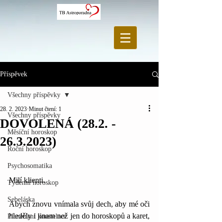
Příspěvek
Všechny příspěvky
28. 2. 2023
Minut čtení: 1
Všechny příspěvky
DOVOLENÁ (28.2. -
Měsíční horoskop
26.3.2023)
Roční horoskop
Psychosomatika
Milí klienti. 
Týdenní horoskop
Sebeláska
Abych znovu vnímala svůj dech, aby mé oči 
hleděly i jinam než jen do horoskopů a karet, 
Planetární konstelace