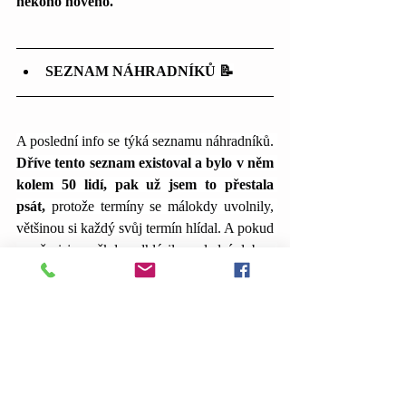
někoho nového.
SEZNAM NÁHRADNÍKŮ 📝
A poslední info se týká seznamu náhradníků. 
Dříve tento seznam existoval a bylo v něm 
kolem 50 lidí, pak už jsem to přestala 
psát, 
protože termíny se málokdy uvolnily, 
většinou si každý svůj termín hlídal. A pokud 
se přeci jen někdo odhlásil, poslední dobou 
šly tyto uvolněné časy pro klienty, kteří 
čekali na expres.
Tak a to je vše. Děkuji Vám všem za Vaši 
důvěru, moc si jí vážím! Naplňuje mě, že 
Vám konzultace se mnou dávají smysl. 
Mějte krásné, slunečné dny.