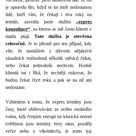
je opravdu líto, když se ke mně nedostanou 
lidé, kteří vím, že čekají i dva roky na 
termín, zavedla jsem službu 
„expres 
konzultace“
, na kterou se mě často klienti v 
mailu ptají. 
Tato služba je otevřena 
celoročně.
 Je to přesně pro ten případ, kdy 
víte, že nemůžete z důvodu nějakých 
zásadních rozhodnutí několik měsíců čekat, 
nebo čekat jednoduše nechcete. Hodně 
klientů mi i říká, že nechtějí riskovat, že 
budou čekat čtvrt roku a pak se na ně ani 
nedostane.
Vzhledem k tomu, že expres termíny jsou 
časy, které obětovávám ze svého osobního 
volna, kdy čerpám energii na klasická sezení 
(většinou jsou termíny brzy ráno, později 
večer nebo o víkendech), je tento typ 