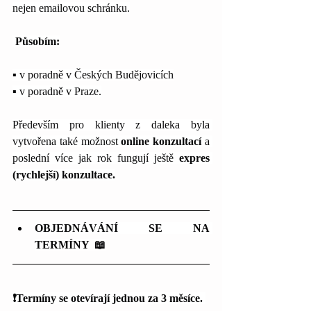
nejen emailovou schránku.
 Působím:
▪️
 v poradně v Českých Budějovicích
▪️
 v poradně v Praze.
Především pro klienty z daleka byla 
vytvořena také možnost 
online konzultací 
a 
poslední více jak rok fungují ještě 
expres 
(rychlejší) konzultace.
OBJEDNÁVÁNÍ SE NA 
TERMÍNY  📖
❗Termíny se otevírají jednou za 3 měsíce. 