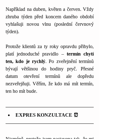
Například na duben, květen a červen. Vždy 
zhruba týden před koncem daného období 
vyhlašuji novou vlnu (poslední červnový 
týden).
Protože klientů za ty roky opravdu přibylo, 
platí jednoduché pravidlo – 
termín chytí 
ten, kdo je rychlý
. Po zveřejnění termínů 
bývají většinou do hodiny pryč. Přesné 
datum otevření termínů ale dopředu 
nezveřejňuji. Věřím, že kdo má mít termín, 
ten ho mít bude.
EXPRES KONZULTACE ⏰
Nicméně, protože jsem nastavena tak, že mi 