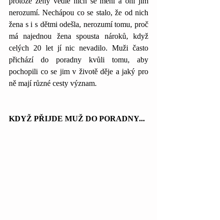
protože ženy vedle nich se mění a oni jim 
nerozumí. Nechápou co se stalo, že od nich 
žena s i s dětmi odešla, nerozumí tomu, proč 
má najednou žena spousta nároků, když 
celých 20 let jí nic nevadilo. Muži často 
přichází do poradny kvůli tomu, aby 
pochopili co se jim v životě děje a jaký pro 
ně mají různé cesty význam. 
KDYŽ PŘIJDE MUŽ DO PORADNY...