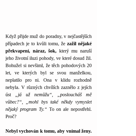
Když přijde muž do poradny, v nejčastějších 
případech je to kvůli tomu, že 
zažil nějaké 
překvapení, náraz, šok, 
který mu naruší 
jeho životní iluzi pohody, ve které dosud žil. 
Bohužel si nevšiml, že těch pohodových 20 
let, ve kterých byl se svou manželkou, 
neplatilo pro ni. Ona v klidu rozhodně 
nebyla. V různých chvílích zaznělo z jejích 
úst 
„já už nemůžu“, „posloucháš mě 
vůbec?“, „mohl bys také někdy vymyslet 
nějaký program Ty.“
 To on ale nepostřehl. 
Proč? 
Nebyl vychován k tomu, aby vnímal ženy.