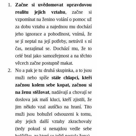
Začne si uvědomovat opravdovou 
realitu jejich vztahu
, začne si 
vzpomínat na ženino volání o pomoc už 
za dobu vztahu a najednou mu dochází 
jeho ignorace a pohodlnost, vnímá, že 
se jí neptal na její potřeby, netrávil s ní 
čas, nezajímal se. Dochází mu, že to 
celé bral jako samozřejmost a na těchto 
věcech začne postupně makat.
No a pak je tu druhá skupinka, a to jsou 
muži nebo spíše 
stále chlapci, kteří 
začnou kolem sebe kopat, začnou si 
na ženu stěžovat
, nadávají a chovají se 
doslova jak malí kluci, kteří zjistili, že 
jim někdo vzal autíčko na hraní. Tito 
muži jsou bohužel odsouzeni k tomu, 
aby jejich další vztahy zkrachovaly 
(tedy pokud si nenajdou vedle sebe 
holčičku, ze které se ještě nestala žena). 