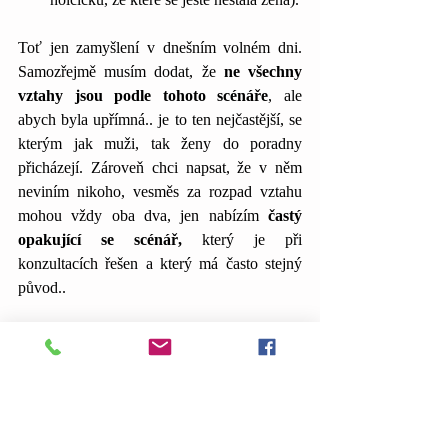
Toť jen zamyšlení v dnešním volném dni. 
Samozřejmě musím dodat, že
 ne všechny 
vztahy jsou podle tohoto scénáře
, ale 
abych byla upřímná.. je to ten nejčastější, se 
kterým jak muži, tak ženy do poradny 
přicházejí. Zároveň chci napsat, že v něm 
neviním nikoho, vesměs za rozpad vztahu 
mohou vždy oba dva, jen nabízím 
častý 
opakující se scénář,
 který je při 
konzultacích řešen a který má často stejný 
původ..
TIPY NA DOBRÉ PSYCHOLOGY, 
TERAPEUTY PRACUJÍCÍ S NAŠIMI 
VZORCEMI A NASTAVENÍMI. 