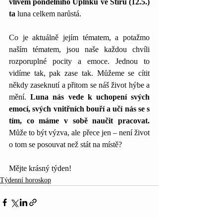
vlivem pondělního Úplňku ve Štíru (12.5.) 
ta 
luna celkem narůstá.
Co je aktuálně jejím tématem, a potažmo 
naším tématem, jsou naše každou chvíli 
rozporuplné pocity a emoce. Jednou to 
vidíme tak, pak zase tak. Můžeme se cítit 
někdy zaseknutí a přitom se náš život hýbe a 
mění. 
Luna nás vede k uchopení svých 
emocí, svých vnitřních bouří a učí nás se s 
tím, co máme v sobě naučit pracovat. 
Může to být výzva, ale přece jen – není život 
o tom se posouvat než stát na místě?
Mějte krásný týden!
Týdenní horoskop