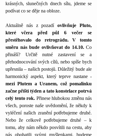
krásných, slunečných dnech sílu, jdeme se 
podívat co se děje na obloze.
Aktuálně nás z pozadí
 ovlivňuje Pluto, 
které včera před půl 6 večer se 
přestěhovalo do retrográdu. V tomto 
směru nás bude ovlivňovat do 14.10.
 Co 
přináší? Určitě nutné zastavení se a 
přehodnocování svých cílů, nebo spíše bych 
upřesnila – našich postojů. Důležitý bude ale 
harmonický aspekt, který teprve nastane - 
mezi Plutem a Uranem, což pomalinku 
začne příští týden a tato konstelace potrvá 
celý tento rok. 
Přinese hlubokou změnu nás 
všech, poroste naše uvědomění, že někdy k 
vyléčení našich zranění potřebujeme druhé. 
Nebo že celkově potřebujeme druhé – k 
tomu, aby nám někdo posvítili na cestu, aby 
nás obohatili svými myšlenkami, budeme 