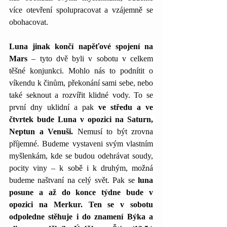
více otevření spolupracovat a vzájemně se 
obohacovat.
Luna jinak končí napěťové spojení na 
Mars
 – tyto dvě byli v sobotu v celkem 
těšné konjunkci. Mohlo nás to podnítit o 
víkendu k činům, překonání sami sebe, nebo 
také seknout a rozvířit klidné vody. To se 
první dny uklidní a pak
 ve středu a ve 
čtvrtek bude Luna v opozici na Saturn, 
Neptun a Venuši.
 Nemusí to být zrovna 
příjemné. Budeme vystaveni svým vlastním 
myšlenkám, kde se budou odehrávat soudy, 
pocity viny – k sobě i k druhým, možná 
budeme naštvaní na celý svět. Pak se 
luna 
posune a až do konce týdne bude v 
opozici na Merkur. Ten se v sobotu 
odpoledne stěhuje i do znamení Býka a 