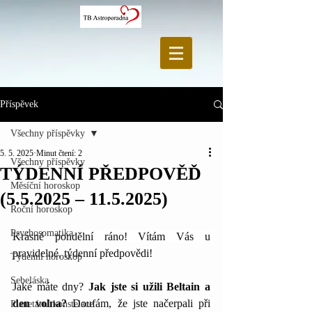
Příspěvek
Všechny příspěvky
5. 5. 2025
Minut čtení: 2
Všechny příspěvky
TÝDENNÍ PŘEDPOVĚĎ
Měsíční horoskop
(5.5.2025 – 11.5.2025)
Roční horoskop
Psychosomatika
Krásné pondělní ráno! Vítám Vás u 
pravidelné, týdenní předpovědi!
Týdenní horoskop
Sebeláska
Jaké máte dny? 
Jak jste si užili Beltain a 
den volna? 
Doufám, že jste načerpali při 
Planetární konstelace