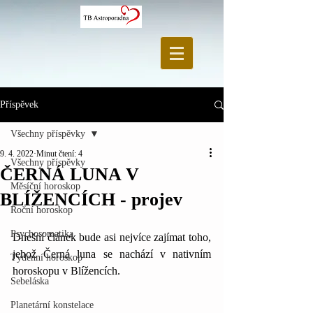
Příspěvek
Všechny příspěvky
9. 4. 2022
Minut čtení: 4
Všechny příspěvky
ČERNÁ LUNA V
Měsíční horoskop
BLÍŽENCÍCH - projev
Roční horoskop
Psychosomatika
Dnešní článek bude asi nejvíce zajímat toho, 
jehož Černá luna se nachází v nativním 
Týdenní horoskop
horoskopu v Blížencích. 
Sebeláska
Planetární konstelace