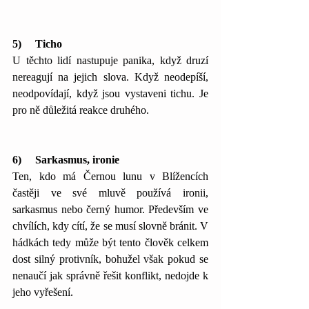
5)     Ticho
U těchto lidí nastupuje panika, když druzí 
nereagují na jejich slova. Když neodepíší, 
neodpovídají, když jsou vystaveni tichu. Je 
pro ně důležitá reakce druhého.
6)     Sarkasmus, ironie
Ten, kdo má Černou lunu v Blížencích 
častěji ve své mluvě používá ironii, 
sarkasmus nebo černý humor. Především ve 
chvílích, kdy cítí, že se musí slovně bránit. V 
hádkách tedy může být tento člověk celkem 
dost silný protivník, bohužel však pokud se 
nenaučí jak správně řešit konflikt, nedojde k 
jeho vyřešení.