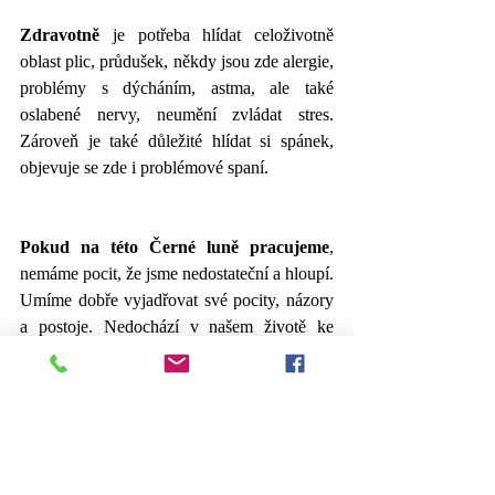
Zdravotně 
je potřeba hlídat celoživotně 
oblast plic, průdušek, někdy jsou zde alergie, 
problémy s dýcháním, astma, ale také 
oslabené nervy, neumění zvládat stres. 
Zároveň je také důležité hlídat si spánek, 
objevuje se zde i problémové spaní.
Pokud na této Černé luně pracujeme
, 
nemáme pocit, že jsme nedostateční a hloupí. 
Umíme dobře vyjadřovat své pocity, názory 
a postoje. Nedochází v našem životě ke 
vztahovým situacím, kdy si dlouhodobě s 
druhými komunikačně nerozumíme. Pokud 
tuto Černou lunu máme zmáklou, 
stáváme 
se mistry slova. 