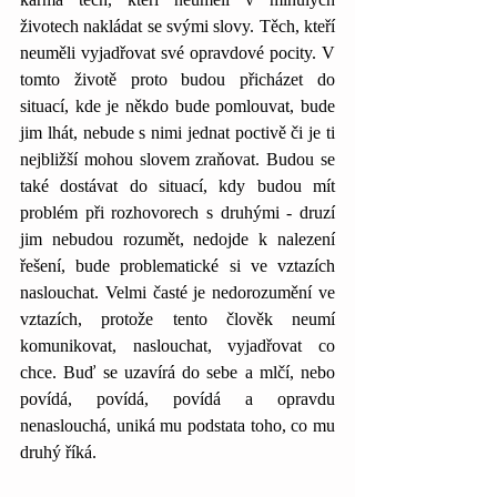
životech nakládat se svými slovy. Těch, kteří 
neuměli vyjadřovat své opravdové pocity. V 
tomto životě proto budou přicházet do 
situací, kde je někdo bude pomlouvat, bude 
jim lhát, nebude s nimi jednat poctivě či je ti 
nejbližší mohou slovem zraňovat. Budou se 
také dostávat do situací, kdy budou mít 
problém při rozhovorech s druhými - druzí 
jim nebudou rozumět, nedojde k nalezení 
řešení, bude problematické si ve vztazích 
naslouchat. Velmi časté je nedorozumění ve 
vztazích, protože tento člověk neumí 
komunikovat, naslouchat, vyjadřovat co 
chce. Buď se uzavírá do sebe a mlčí, nebo 
povídá, povídá, povídá a opravdu 
nenaslouchá, uniká mu podstata toho, co mu 
druhý říká.