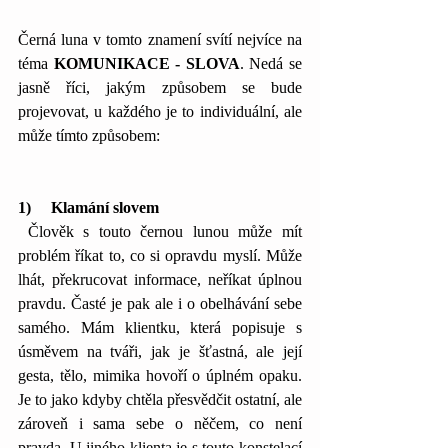
Černá luna v tomto znamení svítí nejvíce na 
téma 
KOMUNIKACE - SLOVA
. Nedá se 
jasně říci, jakým způsobem se bude 
projevovat, u každého je to individuální, ale 
může tímto způsobem:
1)     Klamání slovem
 Člověk s touto černou lunou může mít 
problém říkat to, co si opravdu myslí. Může 
lhát, překrucovat informace, neříkat úplnou 
pravdu. Časté je pak ale i o obelhávání sebe 
samého. Mám klientku, která popisuje s 
úsměvem na tváři, jak je šťastná, ale její 
gesta, tělo, mimika hovoří o úplném opaku. 
Je to jako kdyby chtěla přesvědčit ostatní, ale 
zároveň i sama sebe o něčem, co není 
pravda. U jiného klienta je s touto konstelací 