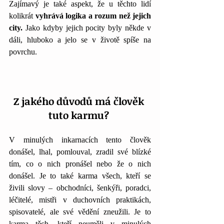
Zajímavý je také aspekt, že u těchto lidí 
kolikrát 
vyhrává logika a rozum než jejich 
city.
 Jako kdyby jejich pocity byly někde v 
dáli, hluboko a jelo se v životě spíše na 
povrchu. 
Z jakého důvodů má člověk 
tuto karmu? 
V minulých inkarnacích tento člověk 
donášel, lhal, pomlouval, zradil své blízké 
tím, co o nich pronášel nebo že o nich 
donášel. Je to také karma všech, kteří se 
živili slovy – obchodníci, šenkýři, poradci, 
léčitelé, mistři v duchovních praktikách, 
spisovatelé, ale své vědění zneužili. Je to 
karma těch, kteří neuměli v minulých 