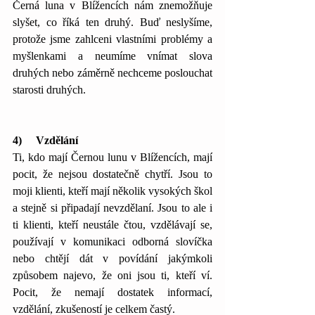
Černá luna v Blížencích nám znemožňuje 
slyšet, co říká ten druhý. Buď neslyšíme, 
protože jsme zahlceni vlastními problémy a 
myšlenkami a neumíme vnímat slova 
druhých nebo záměrně nechceme poslouchat 
starosti druhých. 
4)     Vzdělání
Ti, kdo mají Černou lunu v Blížencích, mají 
pocit, že nejsou dostatečně chytří. Jsou to 
moji klienti, kteří mají několik vysokých škol 
a stejně si připadají nevzdělaní. Jsou to ale i 
ti klienti, kteří neustále čtou, vzdělávají se, 
používají v komunikaci odborná slovíčka 
nebo chtějí dát v povídání jakýmkoli 
způsobem najevo, že oni jsou ti, kteří ví. 
Pocit, že nemají dostatek informací, 
vzdělání, zkušeností je celkem častý.