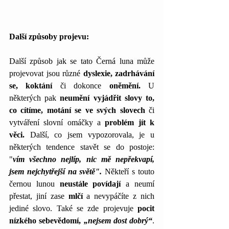
Další způsoby projevu:
Další způsob jak se tato Černá luna může 
projevovat jsou různé 
dyslexie, zadrhávání 
se, koktání 
či dokonce
 oněmění.
 U 
některých pak 
neumění vyjádřit slovy to, 
co cítíme, motání se ve svých slovech
 či 
vytváření slovní omáčky a 
problém jít k 
věci.
 Další, co jsem vypozorovala, je u 
některých tendence stavět se do postoje: 
"
vím všechno nejlíp, nic mě nepřekvapí, 
jsem nejchytřejší na světě".
 Někteří s touto 
černou lunou 
neustále povídají
 a neumí 
přestat, jiní zase 
mlčí 
a nevypáčíte z nich 
jediné slovo. Také se zde projevuje
 pocit 
nízkého sebevědomí, 
„nejsem dost dobrý“
. 