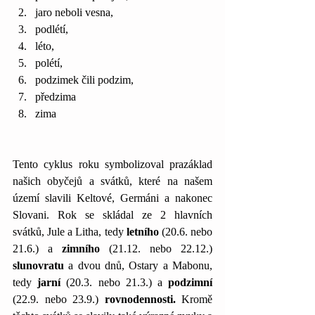
jaro neboli vesna, 
podlétí, 
léto, 
polétí, 
podzimek čili podzim, 
předzima
zima 
Tento cyklus roku symbolizoval prazáklad 
našich obyčejů a svátků, které na našem 
území slavili Keltové, Germáni a nakonec 
Slovani. Rok se skládal ze 2 hlavních 
svátků, Jule a Litha, tedy 
letního
 (20.6. nebo 
21.6.) a 
zimního
 (21.12. nebo 22.12.) 
slunovratu
 a dvou dnů, Ostary a Mabonu, 
tedy 
jarní 
(20.3. nebo 21.3.) a 
podzimní 
(22.9. nebo 23.9.) 
rovnodennosti.
 Kromě 