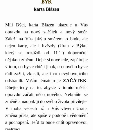
BÝK
karta Blázen
Milí Býci, karta Blázen ukazuje u Vás 
opravdu na nový začátek a nový směr. 
Záleží na Vás jakým směrem to bude, ale 
nejen karty, ale i hvězdy (Uran v Býku, 
který se rozjíždí od 11.1.) doporučují 
nějakou změnu. Dejte si nové cíle, zapátrejte 
v tom, co byste chtěli jinak, co nového byste 
rádi zažili, zkusili, ale i co nevyhovujícího 
odstranili. Vaším tématem je 
ZAČÁTEK
. 
Dbejte tedy na to, abyste v tomto měsíci 
opravdu začali něco nového. Nebraňte se 
změně a naopak ji do svého života přivítejte. 
V moha věcech už u Vás vlivem Urana 
změna přišla, ale spíše v podobě uvědomění 
a pochopení. Te´d to bude chtít opravdovou 
realizaci.