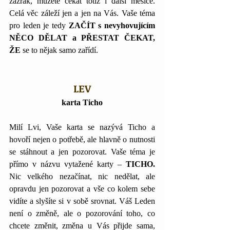
zázrak, můžete čekat totiž i další měsíce. 
Celá věc záleží jen a jen na Vás. Vaše téma 
pro leden je tedy 
ZAČÍT s nevyhovujícím 
NĚCO DĚLAT a PŘESTAT ČEKAT, 
ŽE 
se to nějak samo zařídí.
LEV
karta Ticho
Milí Lvi, Vaše karta se nazývá Ticho a 
hovoří nejen o potřebě, ale hlavně o nutnosti 
se stáhnout a jen pozorovat. Vaše téma je 
přímo v názvu vytažené karty – 
TICHO.
Nic velkého nezačínat, nic nedělat, ale 
opravdu jen pozorovat a vše co kolem sebe 
vidíte a slyšíte si v sobě srovnat. Váš Leden 
není o změně, ale o pozorování toho, co 
chcete změnit, změna u Vás přijde sama, 