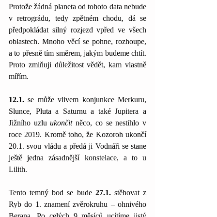
Protože žádná planeta od tohoto data nebude 
v retrográdu, tedy zpětném chodu, dá se 
předpokládat silný rozjezd vpřed ve všech 
oblastech. Mnoho věcí se pohne, rozhoupe, 
a to přesně tím směrem, jakým budeme chtít. 
Proto zmiňuji důležitost vědět, kam vlastně 
mířím. 
12.1.
 se může vlivem konjunkce Merkuru, 
Slunce, Pluta a Saturnu a také Jupitera a 
Jižního uzlu 
ukončit
 něco, co se nestihlo v 
roce 2019. Kromě toho, že Kozoroh ukončí 
20.1. svou vládu a předá ji Vodnáři se stane 
ještě jedna zásadnější konstelace, a to u 
Lilith. 
Tento temný bod se bude 
27.1. 
stěhovat z 
Ryb do 1. znamení zvěrokruhu – ohnivého 
Berana. Po celých 9 měsíců ucítíme jistý 