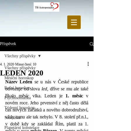
Příspěvek
Všechny příspěvky
4. 1. 2020
Minut čtení: 10
Všechny příspěvky
LEDEN 2020
Měsíční horoskop
Název Leden
 se u nás v České republice 
Roční horoskop
odvozuje od slova 
led,
 dříve se mu ale také 
říkalo měsíc vlka. Leden je 
1. měsíc
 v 
Psychosomatika
novém roce. Jeho prvenství z něj často dělá 
Týdenní horoskop
čas nových začátků a nového dobrodružství, 
vždy tomu ale tak nebylo. V 8. století př.n.l., 
Sebeláska
v době kdy se zakládal Řím, platil za 1. 
Planetární konstelace
měsíc v roce 
měsíc Březen. 
V tomto měsíci 