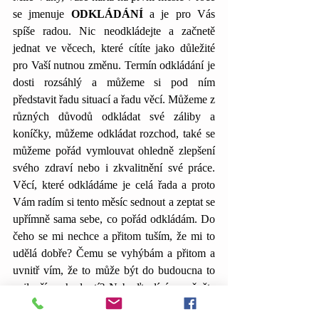
se jmenuje 
ODKLÁDÁNÍ 
a je pro Vás 
spíše radou. Nic neodkládejte a začnetě 
jednat ve věcech, které cítíte jako důležité 
pro Vaší nutnou změnu. Termín odkládání je 
dosti rozsáhlý a můžeme si pod ním 
představit řadu situací a řadu věcí. Můžeme z 
různých důvodů odkládat své záliby a 
koníčky, můžeme odkládat rozchod, také se 
můžeme pořád vymlouvat ohledně zlepšení 
svého zdraví nebo i zkvalitnění své práce. 
Věcí, které odkládáme je celá řada a proto 
Vám radím si tento měsíc sednout a zeptat se 
upřímně sama sebe, co pořád odkládám. Do 
čeho se mi nechce a přitom tuším, že mi to 
udělá dobře? Čemu se vyhýbám a přitom a 
uvnitř vím, že to může být do budoucna to 
nejlepší rozhodnutí? Nebuďte líní a začněte 
dělat konečně to, co cítíte jako správné. 