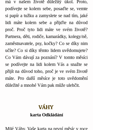
má v našem životě důležitý úkol. Proto, 
podívejte se kolem sebe, posaďte se, vemte 
si papír a tužku a zamyslete se nad tím, jaké 
lidi máte kolem sebe a přijďte na důvod 
proč. Proč tyto lidi máte ve svém životě? 
Partnera, děti, rodiče, kamarádky, kolegy/ně, 
zaměstnavatele, psy, kočky? Co se díky nim 
učíte? Co si díky těmto lidem uvědomujete? 
Co Vám dávají za poznání? V tomto měsíci 
se podívejte na lidi kolem Vás a snažte se 
přijít na důvod toho, proč je ve svém životě 
máte. Pro další měsíce je toto uvědomění 
důležité a mnohé Vám pak může ulehčit.
VÁHY
karta Odkládání
Milé Váhy, Vaše karta na první měsíc v roce 