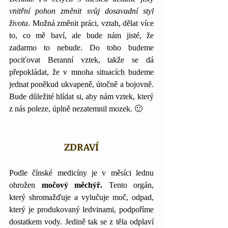
vnitřní pohon změnit svůj dosavadní styl 
života
. Možná změnit práci, vztah, dělat více 
to, co mě baví, ale bude nám jisté, že 
zadarmo to nebude. Do toho budeme 
pociťovat Beranní vztek, takže se dá 
přepokládat, že v mnoha situacích budeme 
jednat poněkud ukvapeně, útočně a bojovně. 
Bude důležité hlídat si, aby nám vztek, který 
z nás poleze, úplně nezatemnil mozek. 🙂
ZDRAVÍ
Podle čínské medicíny je v měsíci lednu 
ohrožen 
močový měchýř.
 Tento orgán, 
který shromažďuje a vylučuje moč, odpad, 
který je produkovaný ledvinami, podpoříme 
dostatkem vody. Jedině tak se z těla odplaví 