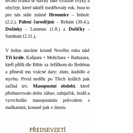
těchto svátků se slavily také výrazné zvyky a 
obyčeje, které taktéž rozdělovaly rok. Jsou to 
pro nás stále známé 
Hromnice 
– Imbolc 
(2.2.), 
Pálení čarodějnic 
- Beltain (30.4.), 
Dožínky 
- Lammas (1.8.) a 
Dušičky 
- 
Samhain (2.11.). 
V lednu slavíme kromě Nového roku také 
Tři krále
, Kašpara + Melichara + Baltazara, 
kteří přišli dle Bible za Ježíškem do Betléma 
a přinesli mu vzácné dary: 
zlato, kadidlo a 
myrhu
. První neděle po Třech králích pak 
začíná tzv. 
Masopustní období
, které 
představovalo dobu zábav, zabijaček, hodů a 
vyvrcholilo masopustním průvodem s 
maškarami, konané pak v únoru. 
PŘEDSEVZETÍ