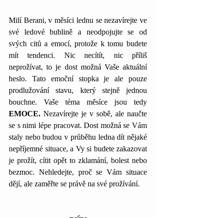
Milí Berani, v měsíci lednu se nezavírejte ve 
své ledové bublině a neodpojujte se od 
svých citů a emocí, protože k tomu budete 
mít tendenci. Nic necítít, nic příliš 
neprožívat, to je dost možná Vaše aktuální 
heslo. Tato emoční stopka je ale pouze 
prodlužování stavu, který stejně jednou 
bouchne. Vaše téma měsíce jsou tedy 
EMOCE.
 Nezavírejte je v sobě, ale naučte 
se s nimi lépe pracovat. Dost možná se Vám 
staly nebo budou v průběhu ledna dít nějaké 
nepříjemné situace, a Vy si budete zakazovat 
je prožít, cítit opět to zklamání, bolest nebo 
bezmoc. Nehledejte, proč se Vám situace 
dějí, ale zaměřte se právě na své prožívání.