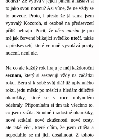
dodrží? Že vytrvá v jejich plnění a nastaví si 
to jako svou normu? Asi víme, že ne vždy se 
to povede. Proto, i přesto že já sama jsem 
vytrvalý Kozoroh, si osobně na předsevzetí 
příliš nehraju. Pocit, že 
něco musím
 je pro 
mě jak červené blikající světélko 
uteč!
, takže 
z předsevzetí, které ve mně vyvolává pocity 
nucení, není nic. 
Na co ale každý rok hraju je můj každoroční 
seznam
, který si sestavuji vždy na začátku 
roku. Beru si k sobě svůj diář již uplynulého 
roku, jedu měsíc po měsíci a hledám důležité 
okamžiky, které se v roce uplynulém 
odehrály. Připomínám si tím tak všechno to, 
co jsem zažila. Smutné i radostné okamžiky, 
nová setkání, nové zkušenosti, nové cesty, 
ale také věci, které cítím, že jsem chtěla a 
nepodařilo se mi jich dosáhnout. Z tohoto 