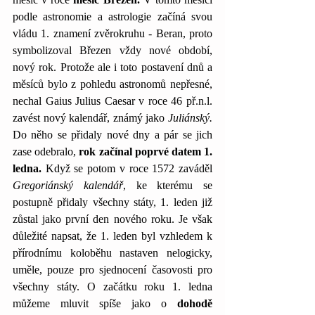
podle astronomie a astrologie začíná svou 
vládu 1. znamení zvěrokruhu - Beran, proto 
symbolizoval Březen vždy nové období, 
nový rok. Protože ale i toto postavení dnů a 
měsíců bylo z pohledu astronomů nepřesné, 
nechal Gaius Julius Caesar v roce 46 př.n.l. 
zavést nový kalendář, známý jako 
Juliánský.
Do něho se přidaly nové dny a pár se jich 
zase odebralo, 
rok začínal poprvé datem 1. 
ledna.
 Když se potom v roce 1572 zaváděl 
Gregoriánský kalendář
, ke kterému se 
postupně přidaly všechny státy, 1. leden již 
zůstal jako první den nového roku. Je však 
důležité napsat, že 1. leden byl vzhledem k 
přírodnímu koloběhu nastaven nelogicky, 
uměle, pouze pro sjednocení časovosti pro 
všechny státy. O začátku roku 1. ledna 
můžeme mluvit spíše jako o 
dohodě 