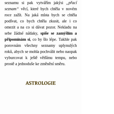
seznamu si pak vytvářím jakýsi 
„přací 
seznam“
 věcí, které bych chtěla v novém 
roce zažít. Na jaká místa bych se chtěla 
podívat, co bych chtěla zkusit, ale i co 
omezit a na co si dávat pozor. Nekladu na 
sebe žádné nátlaky, 
spíše se zamýšlím a 
připomínám si
, co by šlo lépe. Takhle pak 
porovnám všechny seznamy uplynulých 
roků, abych se mohla pochválit nebo naopak 
vyburcovat k ještě většímu tempu, nebo 
prostě a jednoduše ke změnění směru. 
ASTROLOGIE