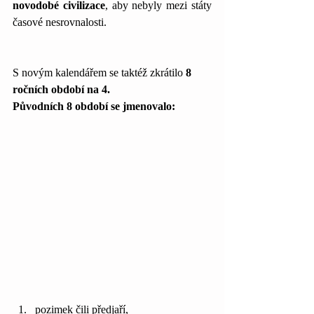
novodobé civilizace
, aby nebyly mezi státy 
časové nesrovnalosti. 
S novým kalendářem se taktéž zkrátilo 
8 
ročních období na 4. 
Původních 8 období se jmenovalo:
pozimek čili předjaří, 