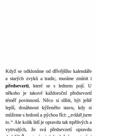
Když se odkloníme od dřívějšího kalendáře 
a starých zvyků a tradic, musíme zmínit i 
předsevzetí
, které se s lednem pojí. U 
někoho je takové každoroční předsevzetí 
téměř povinností. Něco si slíbit, být ještě 
lepší, dosáhnout kýženého stavu, kdy si 
můžeme s hrdostí a pýchou říct: 
„zvládl jsem 
to.“ 
Ale kolik lidí je opravdu tak trpělivých a 
vytrvalých, že svá předsevzetí opravdu 