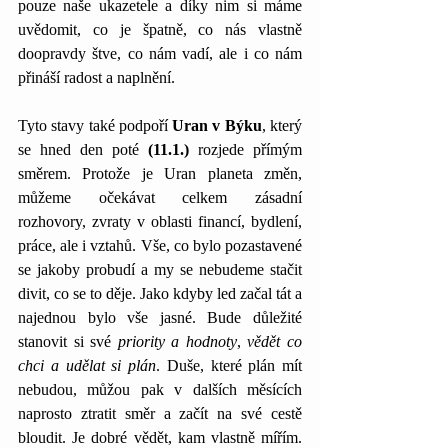
pouze naše ukazetele a díky nim si máme 
uvědomit, co je špatně, co nás vlastně 
doopravdy štve, co nám vadí, ale i co nám 
přináší radost a naplnění.
Tyto stavy také podpoří 
Uran v Býku
, který 
se hned den poté 
(11.1.) 
rozjede přímým 
směrem. Protože je Uran planeta změn, 
můžeme očekávat celkem zásadní 
rozhovory, zvraty v oblasti financí, bydlení, 
práce, ale i vztahů. Vše, co bylo pozastavené 
se jakoby probudí a my se nebudeme stačit 
divit, co se to děje. Jako kdyby led začal tát a 
najednou bylo vše jasné. Bude důležité 
stanovit si své 
priority a hodnoty
, 
vědět co 
chci a udělat si plán
. Duše, které plán mít 
nebudou, můžou pak v dalších měsících 
naprosto ztratit směr a začít na své cestě 
bloudit. Je dobré vědět, kam vlastně mířím. 