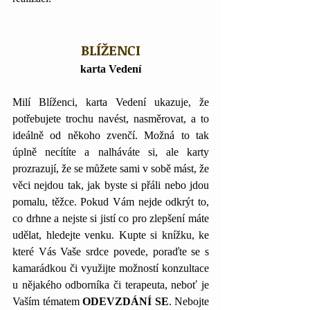
BLÍŽENCI
karta Vedení
Milí Blíženci, karta Vedení ukazuje, že 
potřebujete trochu navést, nasměrovat, a to 
ideálně od někoho zvenčí. Možná to tak 
úplně necítíte a nalháváte si, ale karty 
prozrazují, že se můžete sami v sobě mást, že 
věci nejdou tak, jak byste si přáli nebo jdou 
pomalu, těžce. Pokud Vám nejde odkrýt to, 
co drhne a nejste si jistí co pro zlepšení máte 
udělat, hledejte venku. Kupte si knížku, ke 
které Vás Vaše srdce povede, poraďte se s 
kamarádkou či využijte možností konzultace 
u nějakého odborníka či terapeuta, neboť je 
Vaším tématem 
ODEVZDÁNÍ SE
. Nebojte 