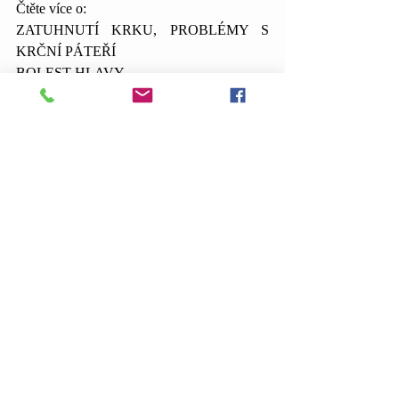
Čtěte více o:
ZATUHNUTÍ KRKU, PROBLÉMY S 
KRČNÍ PÁTEŘÍ
BOLEST HLAVY 
ANGÍNA, BOLEST V KRKU
UŠI, ZÁNĚTY 
DÝCHÁNÍ, ASTMA  
BOLEST MEZI LOPATKAMI  
BEDERNÍ PÁTEŘ  
TĚLO
Psychosomatika
Nejnovější příspěvky
Zobrazit vše