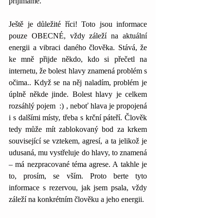
přijímáme.
Ještě je důležité říci! Toto jsou informace 
pouze OBECNÉ, vždy záleží na aktuální 
energii a vibraci daného člověka. Stává, že 
ke mně přijde někdo, kdo si přečetl na 
internetu, že bolest hlavy znamená problém s 
očima.. Když se na něj naladím, problém je 
úplně někde jinde. Bolest hlavy je celkem 
rozsáhlý pojem  :) , neboť hlava je propojená 
i s dalšími místy, třeba s krční páteří. Člověk 
tedy může mít zablokovaný bod za krkem 
související se vztekem, agresí, a ta jelikož je 
udusaná, mu vystřeluje do hlavy, to znamená 
– má nezpracované téma agrese. A takhle je 
to, prosím, se vším. Proto berte tyto 
informace s rezervou, jak jsem psala, vždy 
záleží na konkrétním člověku a jeho energii.