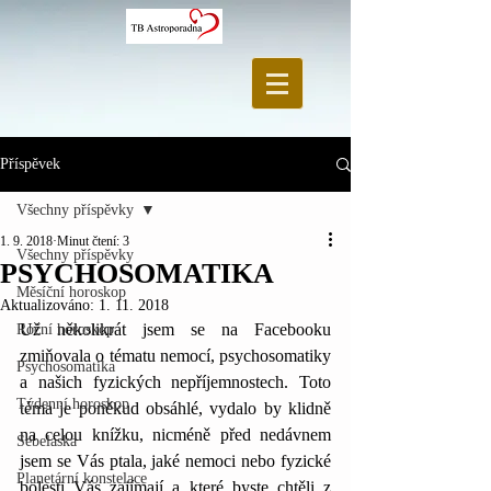
Příspěvek
Všechny příspěvky
1. 9. 2018
Minut čtení: 3
Všechny příspěvky
PSYCHOSOMATIKA
Měsíční horoskop
Aktualizováno:
1. 11. 2018
Už několikrát jsem se na 
Facebooku
Roční horoskop
zmiňovala o tématu nemocí, psychosomatiky 
Psychosomatika
a našich fyzických nepříjemnostech. Toto 
Týdenní horoskop
téma je poněkud obsáhlé, vydalo by klidně 
na celou knížku, nicméně před nedávnem 
Sebeláska
jsem se Vás ptala, jaké nemoci nebo fyzické 
Planetární konstelace
bolesti Vás zajímají a které byste chtěli z 