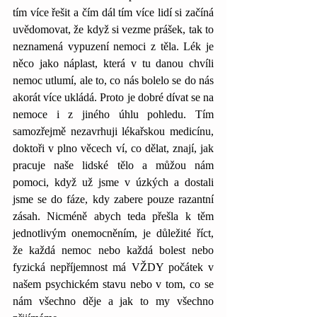
tím více řešit a čím dál tím více lidí si začíná 
uvědomovat, že když si vezme prášek, tak to 
neznamená vypuzení nemoci z těla. Lék je 
něco jako náplast, která v tu danou chvíli 
nemoc utlumí, ale to, co nás bolelo se do nás 
akorát více ukládá. Proto je dobré dívat se na 
nemoce i z jiného úhlu pohledu. Tím 
samozřejmě nezavrhuji lékařskou medicínu, 
doktoři v plno věcech ví, co dělat, znají, jak 
pracuje naše lidské tělo a můžou nám 
pomoci, když už jsme v úzkých a dostali 
jsme se do fáze, kdy zabere pouze razantní 
zásah. Nicméně abych teda přešla k těm 
jednotlivým onemocněním, je důležité říct, 
že každá nemoc nebo každá bolest nebo 
fyzická nepříjemnost má VŽDY počátek v 
našem psychickém stavu nebo v tom, co se 
nám všechno děje a jak to my všechno 