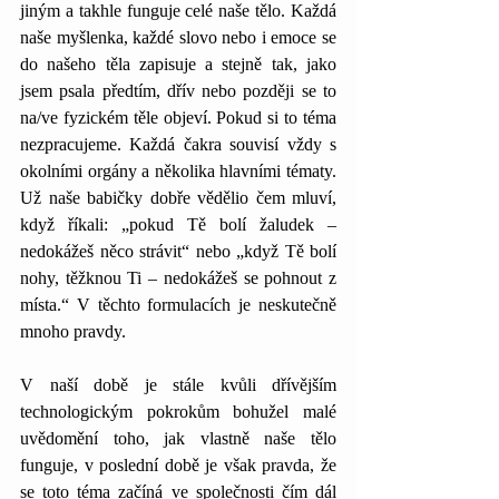
jiným a takhle funguje celé naše tělo. Každá 
naše myšlenka, každé slovo nebo i emoce se 
do našeho těla zapisuje a stejně tak, jako 
jsem psala předtím, dřív nebo později se to 
na/ve fyzickém těle objeví. Pokud si to téma 
nezpracujeme. Každá čakra souvisí vždy s 
okolními orgány a několika hlavními tématy. 
Už naše babičky dobře vědělio čem mluví, 
když říkali: „pokud Tě bolí žaludek – 
nedokážeš něco strávit“ nebo „když Tě bolí 
nohy, těžknou Ti – nedokážeš se pohnout z 
místa.“ V těchto formulacích je neskutečně 
mnoho pravdy. 
V naší době je stále kvůli dřívějším 
technologickým pokrokům bohužel malé 
uvědomění toho, jak vlastně naše tělo 
funguje, v poslední době je však pravda, že 
se toto téma začíná ve společnosti čím dál 