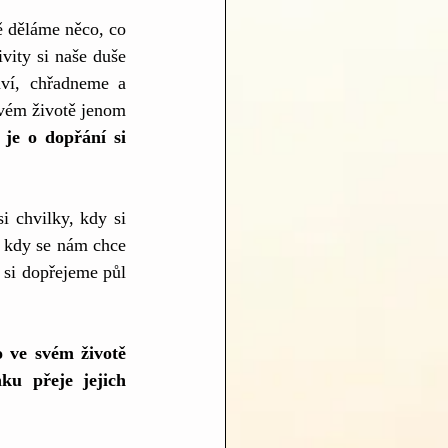
ě děláme něco, co 
vity si naše duše 
aví, chřadneme a 
vém životě jenom 
 je o dopřání si 
 chvilky, kdy si 
, kdy se nám chce 
 si dopřejeme půl 
 ve svém životě 
u přeje jejich 