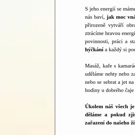
S jeho energií se máme
nás baví,
 jak moc vná
přirozeně vytváří obr
ztrácíme hravou energ
povinnosti, práci a s
hýčkání 
a každý si po
Masáž, kafe s kamarád
uděláme nehty nebo zaj
nebo se sebrat a jet n
hodiny u dobrého čaje 
Úkolem náš všech je
děláme a pokud zjis
zařazení do našeho ži