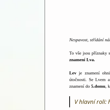
Nespavost, střídání ná
To vše jsou příznaky s
znamení Lva.
Lev 
je znamení ohn
útočnosti. Se Lvem al
znamení do 
5.domu
, 
V hlavní roli: