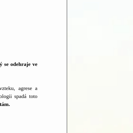
 se odehraje ve 
teku, agrese a 
logii spadá toto 
tám. 