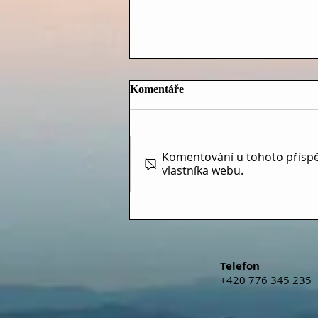
Komentáře
Komentování u tohoto příspěvk
vlastníka webu.
JEDNA Z
NEJDŮLEŽITĚJŠÍCH
KONSTELACÍ ROKU (10.7. -
23.7.2026)
Telefon
+420 776 345 235