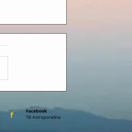
NĚK V KOZOROHU
.2026, 01:56 hodin)
Facebook
f
TB Astroporadna