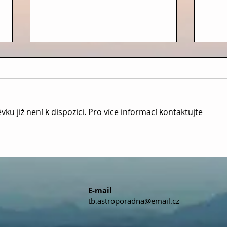
u již není k dispozici. Pro více informací kontaktujte
NOVOLUNÍ V RAKU
ÚPL
(14.7.2026, 11:43 hodin)
(30.6
E-mail
tb.astroporadna@email.cz