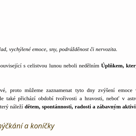
lad, vychýlené emoce, sny, podrážděnost či nervozita. 
ouvisející s celistvou lunou neboli nedělním 
Úplňkem, který
ivé, proto můžeme zaznamenat tyto dny zvýšení emoce vz
e také přichází období tvořivosti a hravosti, neboť v astro
který náleží
 dětem, spontánnosti, radosti a zábavným aktivi
 hýčkání a koníčky