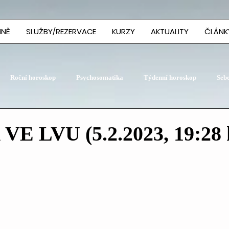
MNĚ
SLUŽBY/REZERVACE
KURZY
AKTUALITY
ČLÁNK
Roční horoskop
Psychosomatika
Týdenní horoskop
Seb
E LVU (5.2.2023, 19:28 