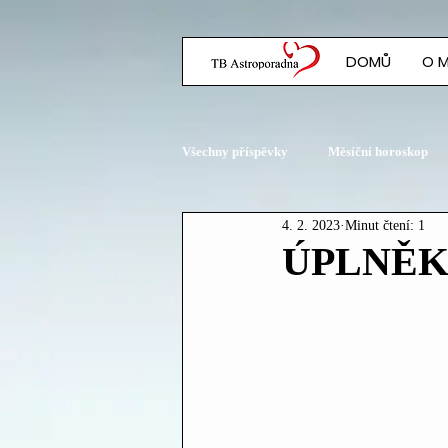
DOMŮ
O 
Všechny příspěvky
Měsíční horoskop
4. 2. 2023
Minut čtení: 1
Planetární konstelace
ÚPLNĚK V