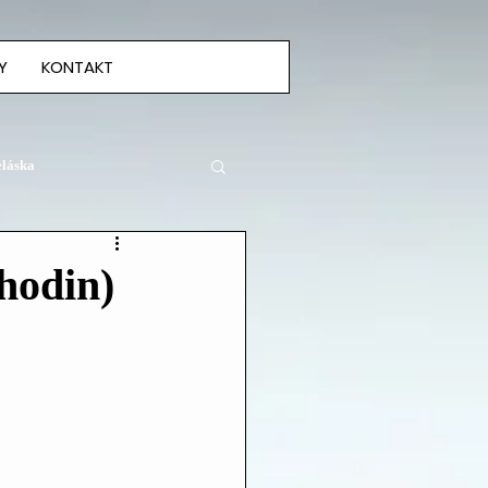
Y
KONTAKT
eláska
hodin)