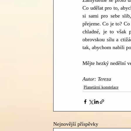
Zamysleme se proto dne
Co udělat pro to, aby
si sami pro sebe slib
přejeme. Co je to? Co 
chladné, je to však 
obrovskou sílu a ctiž
tak, abychom nabili po
Mějte hezký nedělní v
Autor: Tereza
Planetární konstelace
Nejnovější příspěvky