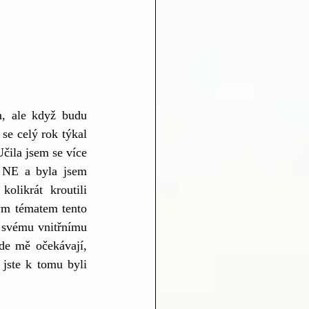
, ale když budu 
se celý rok týkal 
čila jsem se více 
t NE a byla jsem 
likrát kroutili 
m tématem tento 
a svému vnitřnímu 
de mě očekávají, 
 jste k tomu byli 