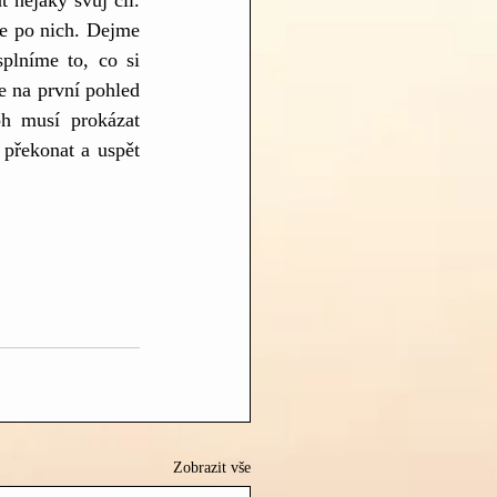
nějaký svůj cíl. 
e po nich. Dejme 
plníme to, co si 
 na první pohled 
h musí prokázat 
překonat a uspět 
Zobrazit vše