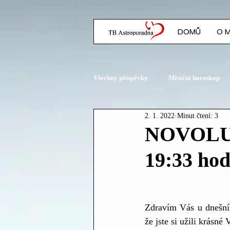
DOMŮ
O 
Všechny příspěvky
Měsíční horoskop
2. 1. 2022
Minut čtení: 3
Planetární konstelace
NOVOLUN
19:33 hod
Zdravím Vás u dnešní
že jste si užili krásné