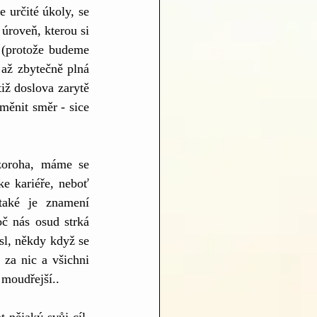
 určité úkoly, se 
úroveň, kterou si 
 (protože budeme 
až zbytečně plná 
iž doslova zarytě 
ěnit směr - sice 
oroha, máme se 
e kariéře, neboť 
aké je znamení 
č nás osud strká 
sl, někdy když se 
za nic a všichni 
moudřejší..