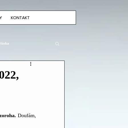
Y
KONTAKT
eláska
22,
zoroha. 
Doufám, 