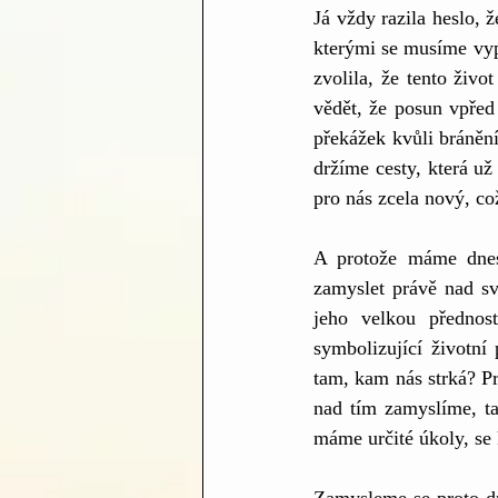
Já vždy razila heslo, 
kterými se musíme vypo
zvolila, že tento živ
vědět, že posun vpřed
překážek kvůli bránění
držíme cesty, která u
pro nás zcela nový, což
A protože máme dnes
zamyslet právě nad sv
jeho velkou přednos
symbolizující životní
tam, kam nás strká? Pr
nad tím zamyslíme, ta
máme určité úkoly, se