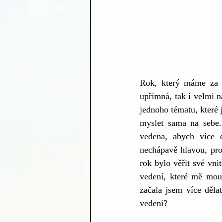
Rok, který máme za s
upřímná, tak i velmi n
jednoho tématu, které 
myslet sama na sebe. 
vedena, abych více d
nechápavě hlavou, pr
rok bylo věřit své vni
vedení, které mě moud
začala jsem více dělat
vedeni?