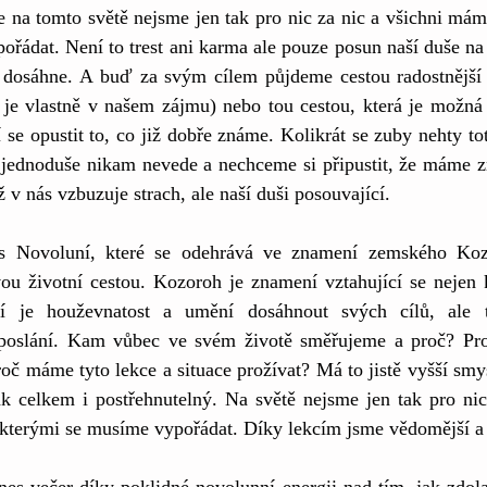
že na tomto světě nejsme jen tak pro nic za nic a všichni máme
řádat. Není to trest ani karma ale pouze posun naší duše na 
ot dosáhne. A buď za svým cílem půjdeme cestou radostnější
 je vlastně v našem zájmu) nebo tou cestou, která je možná 
 se opustit to, co již dobře známe. Kolikrát se zuby nehty tot
ž jednoduše nikam nevede a nechceme si připustit, že máme zm
 v nás vzbuzuje strach, ale naší duši posouvající.
 Novoluní, které se odehrává ve znamení zemského Koz
ou životní cestou. Kozoroh je znamení vztahující se nejen k
tí je houževnatost a umění dosáhnout svých cílů, ale t
 poslání. Kam vůbec ve svém životě směřujeme a proč? Pro
oč máme tyto lekce a situace prožívat? Má to jistě vyšší smy
k celkem i postřehnutelný. Na světě nejsme jen tak pro nic 
 kterými se musíme vypořádat. Díky lekcím jsme vědomější a 