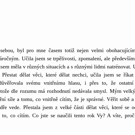
ebou, byl pro mne časem totiž nejen velmi obohacujícím
áročným. Učila jsem se trpělivosti, zpomalení, ale především 
jsem měla v různých situacích a s různými lidmi natrénovat. U
Přestat dělat věci, které dělat nechci, učila jsem se říka
ůvěřovala svému vnitřnímu hlasu, i přes to, že ostatní ko
otože dle rozumu má rozhodnutí nedávala smysl. Mým velký
třní síle a tomu, co vnitřně cítím, že je správné. Věřit sobě 
ře vede. Přestala jsem z velké části dělat věci, které se o
 to, co cítím. Co jste se naučili tento rok Vy? A víte, proč