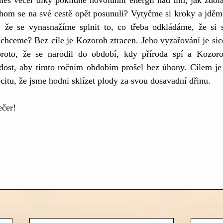
s večer díky poklidné novolunní energii nad tím, jak zdolat 
chom se na své cestě opět posunuli? Vytyčme si kroky a jděm
, že se vynasnažíme splnit to, co třeba odkládáme, že si s
chceme? Bez cíle je Kozoroh ztracen. Jeho vyzařování je sice
proto, že se narodil do období, kdy příroda spí a Kozoro
ádost, aby tímto ročním obdobím prošel bez úhony. Cílem je 
citu, že jsme hodni sklízet plody za svou dosavadní dřinu.
ečer!