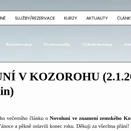
MNĚ
SLUŽBY/REZERVACE
KURZY
AKTUALITY
ČLÁNK
Roční horoskop
Psychosomatika
Týdenní horoskop
Seb
Í V KOZOROHU (2.1.20
in)
ho večerního článku o 
Novoluní ve znamení zemského Ko
 Vánoce a pěkně oslavili konec roku. Děkuji za všechna přání! 