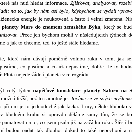
které nás nutí hledat informace. 
Zjišťovat, analyzovat, rozebí
ladit na to, jak by nám asi bylo, kdybychom se vydali vpravo,
blíženecká energie je neukotvená a často i velmi zmatená. 
 
planety Mars do znamení zemského Býka,
 který se bud
anizovat.
 Přece jen bychom mohli v následujících týdnech do
 a jak to chceme, teď to ještě stále hledáme.
gie, které nám dávají poměrně volnou ruku v tom, jak se
pustíme, co pustíme a co už nepustíme, dobře. Je to hodně
Pluta nejede žádná planeta v retrográdu.
ýt celý týden 
napěťové konstelace planety Saturn na Sl
 možná těžší, než to samotné je. 
Točíme se ve svých myšlenkác
 a přitom je to jednoduché jak facka. I my, někde hluboko v
í v bludném kruhu si opravdu děláme samy tím, že se boj
 pamatovat na to, co jsem psala již na začátku roku. Štěstí bu
ní budou padat tak dlouho, dokud to také nepochopí a ne