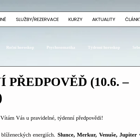
MNĚ
SLUŽBY/REZERVACE
KURZY
AKTUALITY
ČLÁNK
Roční horoskop
Psychosomatika
Týdenní horoskop
Seb
 PŘEDPOVĚĎ (10.6. –
)
 Vítám Vás u pravidelné, týdenní předpovědi!
blíženeckých energiích. 
Slunce, Merkur, Venuše, Jupiter
 