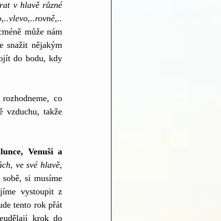
rat v hlavě různé 
..vlevo,..rovně,..
Nicméně může nám 
e snažit nějakým 
jít do bodu, kdy 
 rozhodneme, co 
 vzduchu, takže 
unce, Venuši a 
h, ve své hlavě, 
 sobě, si musíme 
íme vystoupit z 
de tento rok přát 
udělají krok do 