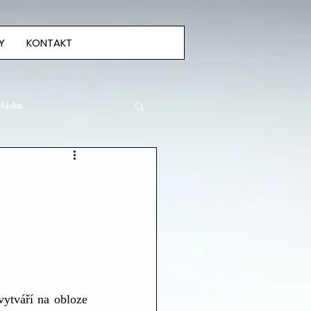
Y
KONTAKT
eláska
vytváří na obloze 