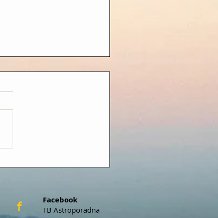
ENNÍ PŘEDPOVĚĎ
.2026 – 5.7.2026)
Facebook
f
TB Astroporadna