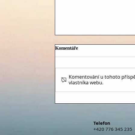
Komentáře
Komentování u tohoto příspěvk
vlastníka webu.
TÝDENNÍ PŘEDPOVĚĎ
(20.7.2026 – 26.7.2026)
Telefon
+420 776 345 235