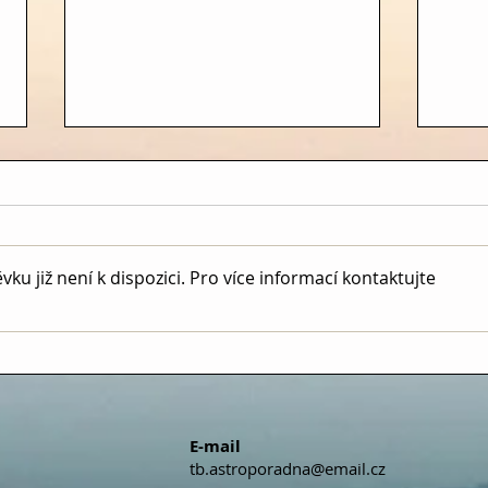
u již není k dispozici. Pro více informací kontaktujte
TÝDENNÍ PŘEDPOVĚĎ
TÝD
(6.7.2026 – 12.7.2026)
(29.6
E-mail
tb.astroporadna@email.cz