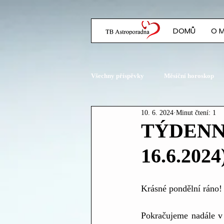
DOMŮ
O 
Všechny příspěvky
Měsíční horoskop
10. 6. 2024
Minut čtení: 1
Planetární konstelace
TÝDENNÍ
16.6.2024
Krásné pondělní ráno!
Pokračujeme nadále v 