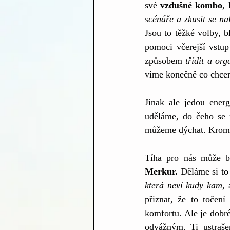
své 
vzdušné kombo
, 
scénáře a zkusit se na
Jsou to těžké volby, 
pomoci včerejší vstup
způsobem 
třídit a org
víme konečně co chceme
Jinak ale jedou ener
uděláme, do čeho se 
můžeme dýchat. Kromě 
Tíha pro nás může b
Merkur.
 Děláme si to
která neví kudy kam
,
přiznat, že to točen
komfortu. Ale je dobré
odvážným. Ti ustraše