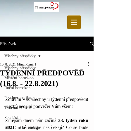
Příspěvek
Všechny příspěvky
16. 8. 2021
Minut čtení: 1
Všechny příspěvky
TÝDENNÍ PŘEDPOVĚĎ
Měsíční horoskop
(16.8. - 22.8.2021)
Roční horoskop
Psychosomatika
Zdravím Vás všechny u týdenní předpovědi! 
Hezký nedělní podvečer Vám všem!
Týdenní horoskop
Sebeláska
Zítřejším dnem nám začíná 
33. týden roku 
2021
. Jaké energie nás čekají? Co se bude 
Planetární konstelace