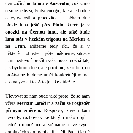
den začínáme 
lunou v Kozorohu
, což samo 
o sobě je těžší, tvrdší energie, která je hodně 
o vytrvalosti a pracovitosti a během dne 
přejde luna ještě přes 
Pluto, které je v 
opozici na Černou lunu, ale také bude 
luna stát v hezkém trigonu na Merkur a 
na Uran.
 Můžeme tedy říci, že si v 
některých ohledech ještě mákneme, situace 
nám nedovolí prožít své emoce možná tak, 
jak bychom chtěli, ale pocítíme, že o tom, co 
prožíváme budeme umět konkrétněji mluvit 
a zanalyzovat to. A to je také důležité.
Ulevovat se nám bude také proto, že se nám 
včera 
Merkur „otočil“ a začal se rozjíždět 
přímým směrem.
 Rozpravy, které nikam 
nevedly, rozhovory ke kterým mělo dojít a 
nedošlo opouštíme a začínáme se ve svých 
domluvách s druhými cítit jistěji. Padají jasné 