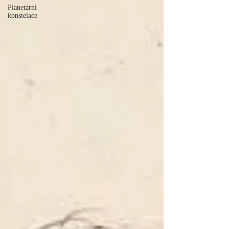
Planetární
konstelace