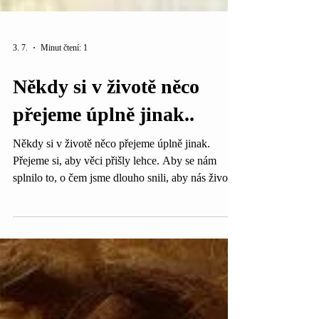
3. 7.
Minut čtení: 1
Někdy si v životě něco
přejeme úplně jinak..
Někdy si v životě něco přejeme úplně jinak.
Přejeme si, aby věci přišly lehce. Aby se nám
splnilo to, o čem jsme dlouho snili, aby nás život
podpořil přesně tím způsobem, jaký jsme si
představovali nebo aby přišlo slunce a úleva. A on
místo toho přijde déšť. Přijde období, ve kterém
ničemu nerozumíme. Věci se zastaví, něco se