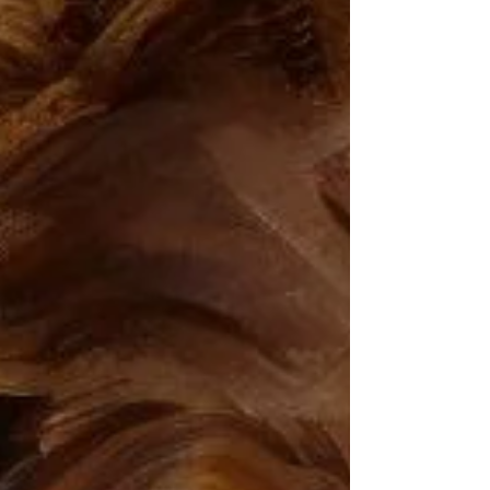
pokazí nebo nám něco nevyjde. Člověk, na
kterého jsme spoléhali, se zachová jinak. Cesta,
kterou jsme si vysnili, se zavře. Plány se rozsypou
a my stojí