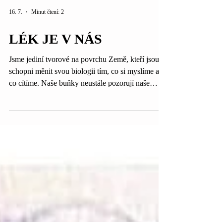
16. 7.
Minut čtení: 2
LÉK JE V NÁS
Jsme jediní tvorové na povrchu Země, kteří jsou
schopni měnit svou biologii tím, co si myslíme a
co cítíme. Naše buňky neustále pozorují naše
myšlenky a jsou jimi modifikovány. Naše tělo není
oddělené od toho, co prožíváme. Každá myšlenka,
emoce, vzpomínka i pocit bezpečí se určitým
způsobem propisují do našeho nervového
systému, hormonální rovnováhy, spánku i celkové
vitality. Když jsme dlouhodobě ve stresu, tělo
zůstává v pohotovosti. Když se naopak cítíme v
bezpečí, zpomal